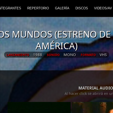
NTEGRANTES
REPERTORIO
GALERÍA
DISCOS
VIDEOS/AV
S MUNDOS (ESTRENO DE 
AMÉRICA)
1988
MONO
VHS
LANZAMIENTO
SONIDO
FORMATO
MATERIAL AUDIO
Al hacer click se abrirá en 