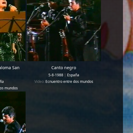
Paloma San
Canto negro
5-8-1988
|
España
ña
Video:
Ecnuentro entre dos mundos
dos mundos