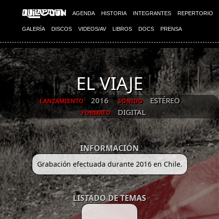
AGENDA
HISTORIA
INTEGRANTES
REPERTORIO
GALERÍA
DISCOS
VIDEOS/AV
LIBROS
DOCS
PRENSA
EL VIAJE
2016
ESTÉREO
LANZAMIENTO
SONIDO
DIGITAL
FORMATO
INFORMACIÓN
Grabación efectuada durante 2016 en Chile.
LISTADO DE TEMAS