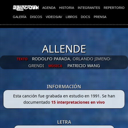
AGENDA
HISTORIA
INTEGRANTES
REPERTORIO
GALERÍA
DISCOS
VIDEOS/AV
LIBROS
DOCS
PRENSA
ALLENDE
RODOLFO PARADA
, ORLANDO JIMENO-
TEXTO
GRENDI
PATRICIO WANG
MÚSICA
INFORMACIÓN
Esta canción fue grabada en estudio en 1991. Se han
documentado
15 interpretaciones en vivo
LETRA