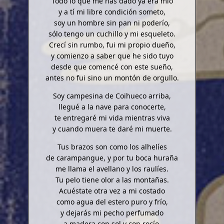
Todo lo que me has dado ya era mío
y a tí mi libre condición someto,
soy un hombre sin pan ni poderío,
sólo tengo un cuchillo y mi esqueleto.
Crecí sin rumbo, fui mi propio dueño,
y comienzo a saber que he sido tuyo
desde que comencé con este sueño,
antes no fui sino un montón de orgullo.
Soy campesina de Coihueco arriba,
llegué a la nave para conocerte,
te entregaré mi vida mientras viva
y cuando muera te daré mi muerte.
Tus brazos son como los alhelíes
de carampangue, y por tu boca huraña
me llama el avellano y los raulíes.
Tu pelo tiene olor a las montañas.
Acuéstate otra vez a mi costado
como agua del estero puro y frío,
y dejarás mi pecho perfumado
a madera con sol y con rocío.