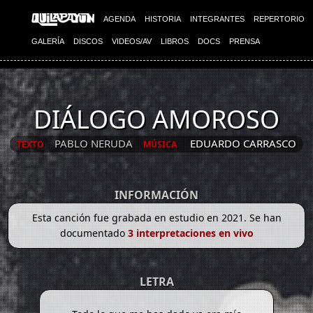
AGENDA
HISTORIA
INTEGRANTES
REPERTORIO
GALERÍA
DISCOS
VIDEOS/AV
LIBROS
DOCS
PRENSA
DIÁLOGO AMOROSO
PABLO NERUDA
EDUARDO CARRASCO
TEXTO
MÚSICA
INFORMACIÓN
Esta canción fue grabada en estudio en 2021. Se han
documentado
3 interpretaciones en vivo
LETRA