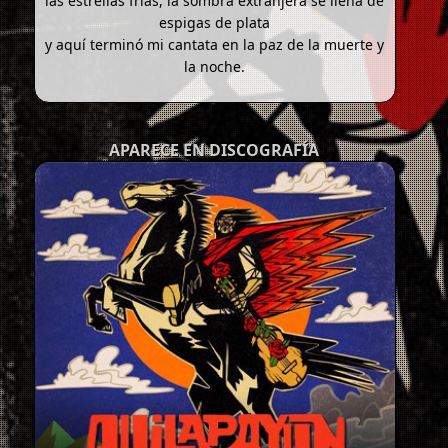
las estrellas frías, la sombra extranjera se llena de
espigas de plata
y aquí terminó mi cantata en la paz de la muerte y
la noche.
APARECE EN DISCOGRAFÍA