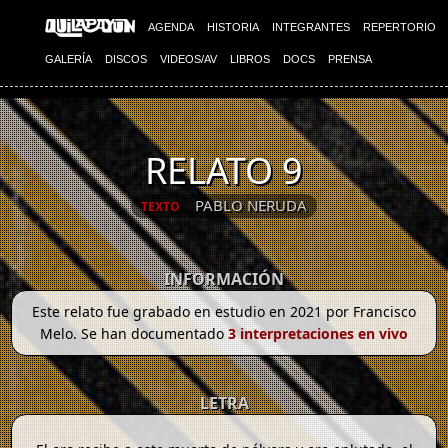
AGENDA
HISTORIA
INTEGRANTES
REPERTORIO
GALERÍA
DISCOS
VIDEOS/AV
LIBROS
DOCS
PRENSA
RELATO 9
PABLO NERUDA
TEXTO
INFORMACIÓN
Este relato fue grabado en estudio en 2021 por Francisco
Melo. Se han documentado
3 interpretaciones en vivo
LETRA