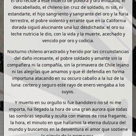
El oro recibe a este muerto de pólvora y oro enlutado, el
descabellado, el chileno sin cruz de soldado, ni sol, ni
estandarte, el hijo sangriento y sangrante del oro y la furia
terrestre, el pobre violento y errante que en la California
dorada siguió alucinante una luz desdichada: el oro su
leche nutricia le dio, con la vida y la muerte, acechado y
vencido por oro y codicia.
Nocturno chileno arrastrado y herido por las circunstancias
del daño incesante, el pobre soldado y amante sin la
compañera ni la compañía, sin la primavera de Chile lejano
ni las alegrías que amamos y que él defendía en forma
importuna atacando en su oscuro caballo a la luz de la
luna: certero y seguro este rayo de enero vengaba a los
suyos.
Y muerto en su orgullo si fue bandolero no sé ni me
importa, ha llegado la hora de una gran aurora que todas
las sombras sepulta y oculta con manos de rosa fragante,
la hora, el minuto en que hallamos la eterna dulzura del
mundo y buscamos en la desventura el amor que sostiene
la cúpula de la primavera.