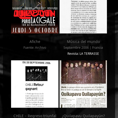
Afiche
Música del mundo
Fuente: Archivo
Septiembre 2006 | Francia
Revista: LA TERRASSE
CHILE – Regreso triunfal
¿Quilapavu Quilapayún?