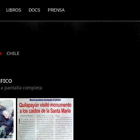
LIBROS
DOCS
PRENSA
CHILE
S
FICO
n a pantalla completa