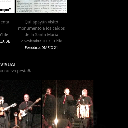
senta
Quilapayún visitó
monumento a los caídos
de la Santa María
Chile
2 Noviembre 2007 | Chile
LLA DE
Periódico: DIARIO 21
VISUAL
una nueva pestaña