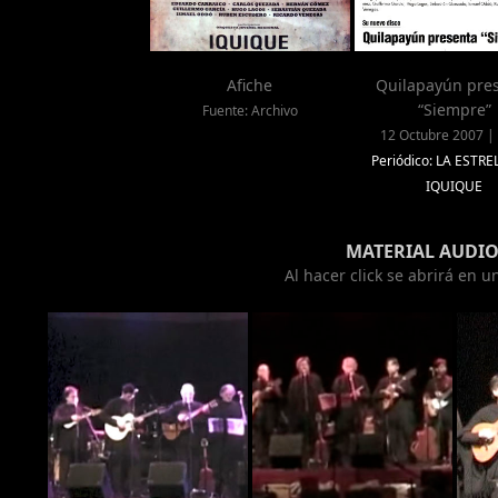
Afiche
Quilapayún pre
“Siempre”
Fuente: Archivo
12 Octubre 2007 | 
Periódico: LA ESTRE
IQUIQUE
MATERIAL AUDIO
Al hacer click se abrirá en 