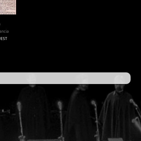
e
ancia
UEST