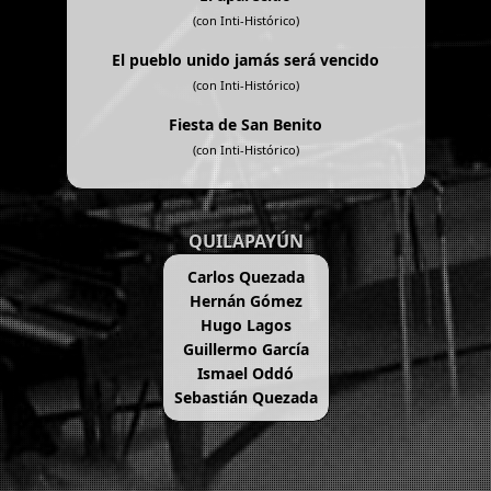
(con Inti-Histórico)
El pueblo unido jamás será vencido
(con Inti-Histórico)
Fiesta de San Benito
(con Inti-Histórico)
QUILAPAYÚN
Carlos Quezada
Hernán Gómez
Hugo Lagos
Guillermo García
Ismael Oddó
Sebastián Quezada