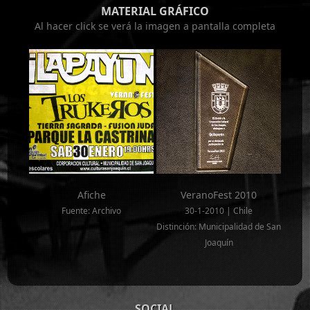
MATERIAL GRÁFICO
Al hacer click se verá la imagen a pantalla completa
Afiche
VeranoFest 2010
Fuente: Archivo
30-1-2010 | Chile
Distinción: Municipalidad de San
Joaquín
SOCIAL