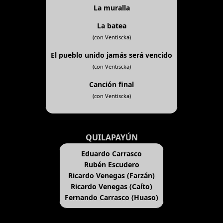
La muralla
La batea
(con Ventiscka)
El pueblo unido jamás será vencido
(con Ventiscka)
Canción final
(con Ventiscka)
QUILAPAYÚN
Eduardo Carrasco
Rubén Escudero
Ricardo Venegas (Farzán)
Ricardo Venegas (Caíto)
Fernando Carrasco (Huaso)