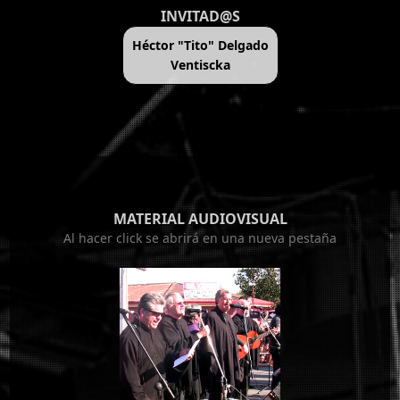
INVITAD@S
Héctor "Tito" Delgado
Ventiscka
MATERIAL AUDIOVISUAL
Al hacer click se abrirá en una nueva pestaña