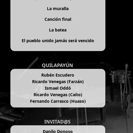
La muralla
Canción final
La batea
El pueblo unido jamás será vencido
QUILAPAYÚN
Rubén Escudero
Ricardo Venegas (Farzán)
Ismael Oddó
Ricardo Venegas (Caíto)
Fernando Carrasco (Huaso)
INVITAD@S
Danilo Donoso