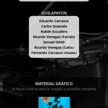
QUILAPAYÚN
Eduardo Carrasco
Carlos Quezada
Rubén Escudero
Ricardo Venegas (Farzán)
Ismael Oddó
Ricardo Venegas (Caíto)
Fernando Carrasco (Huaso)
MATERIAL GRÁFICO
Al hacer click se verá la imagen a pantalla completa