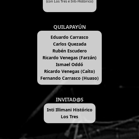
(con Los Tres e Inti-Histórico)
QUILAPAYÚN
Eduardo Carrasco
Carlos Quezada
Rubén Escudero
Ricardo Venegas (Farzán)
Ismael Oddó
Ricardo Venegas (Caíto)
Fernando Carrasco (Huaso)
INVITAD@S
Inti Illimani Histórico
Los Tres