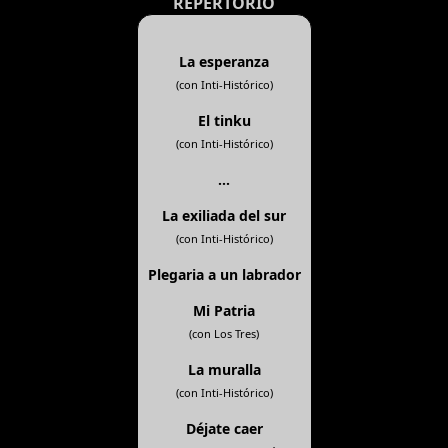
REPERTORIO
La esperanza
(con Inti-Histórico)
El tinku
(con Inti-Histórico)
...
La exiliada del sur
(con Inti-Histórico)
Plegaria a un labrador
Mi Patria
(con Los Tres)
La muralla
(con Inti-Histórico)
Déjate caer