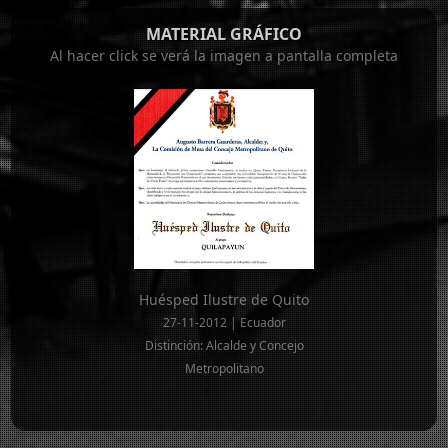
MATERIAL GRÁFICO
Al hacer click se verá la imagen a pantalla completa
Huésped Ilustre de Quito
27-11-2012 | Ecuador
Distinción: Alcalde y Concejo
Metropolitano