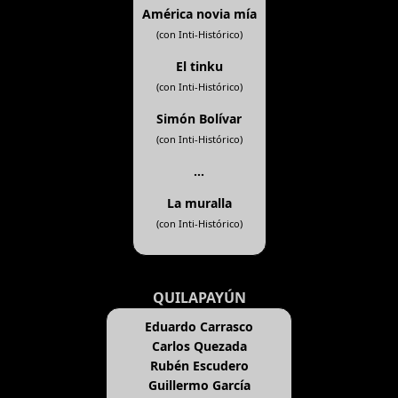
América novia mía
(con Inti-Histórico)
El tinku
(con Inti-Histórico)
Simón Bolívar
(con Inti-Histórico)
...
La muralla
(con Inti-Histórico)
QUILAPAYÚN
Eduardo Carrasco
Carlos Quezada
Rubén Escudero
Guillermo García