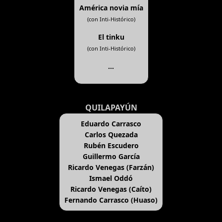
América novia mía
(con Inti-Histórico)
El tinku
(con Inti-Histórico)
...
QUILAPAYÚN
Eduardo Carrasco
Carlos Quezada
Rubén Escudero
Guillermo García
Ricardo Venegas (Farzán)
Ismael Oddó
Ricardo Venegas (Caíto)
Fernando Carrasco (Huaso)