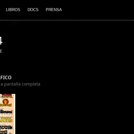
LIBROS
DOCS
PRENSA
4
E
FICO
n a pantalla completa