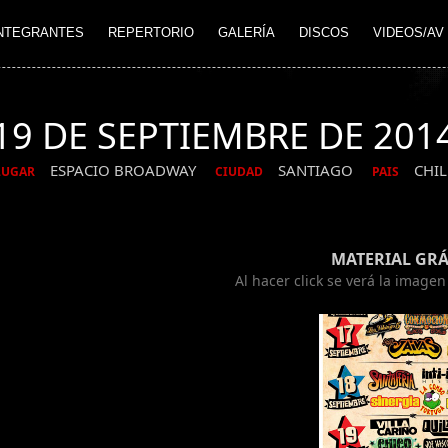
NTEGRANTES
REPERTORIO
GALERÍA
DISCOS
VIDEOS/AV
19 DE SEPTIEMBRE DE 201
ESPACIO BROADWAY
SANTIAGO
CHIL
LUGAR
CIUDAD
PAIS
MATERIAL GRÁ
Al hacer click se verá la image