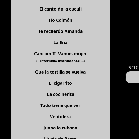
El canto de la cuculí
Tío Caimán
Te recuerdo Amanda
La Ena
Canción II: Vamos mujer
(+
Interludio instrumental II
)
SOC
Que la tortilla se vuelva
El cigarrito
La cocinerita
Todo tiene que ver
Ventolera
Juana la cubana
Lluvia de Pasto