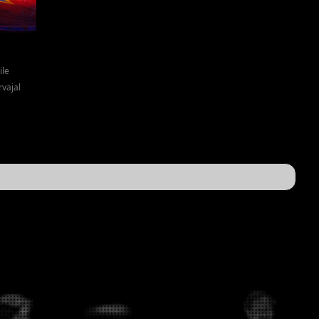
ile
rvajal