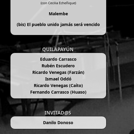
(con Cecilia Echeñique)
Malembe
(bis)
El pueblo unido jamás será vencido
QUILAPAYÚN
Eduardo Carrasco
Rubén Escudero
Ricardo Venegas (Farzán)
Ismael Oddó
Ricardo Venegas (Caíto)
Fernando Carrasco (Huaso)
INVITAD@S
Danilo Donoso