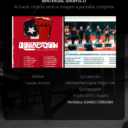
MATERIAL GRÁFICO
Al hacer click se verá la imagen a pantalla completa
Afiche
La canción
latinoamericana llega con
Fuente: Archivo
Quilapayún
10 Julio 2016 | España
Periódico: DIARIO CÓRDOBA