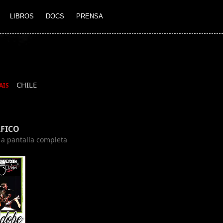
LIBROS
DOCS
PRENSA
CHILE
AIS
FICO
n a pantalla completa