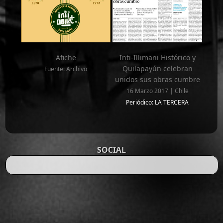
Afiche
Inti-Illimani Histórico y
Quilapayún celebran
Fuente: Archivo
unidos sus obras cumbre
16 Marzo 2017 | Chile
Periódico: LA TERCERA
SOCIAL