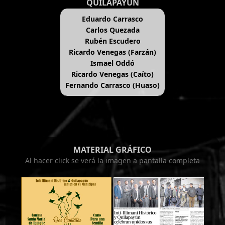
QUILAPAYÚN
Eduardo Carrasco
Carlos Quezada
Rubén Escudero
Ricardo Venegas (Farzán)
Ismael Oddó
Ricardo Venegas (Caíto)
Fernando Carrasco (Huaso)
MATERIAL GRÁFICO
Al hacer click se verá la imagen a pantalla completa