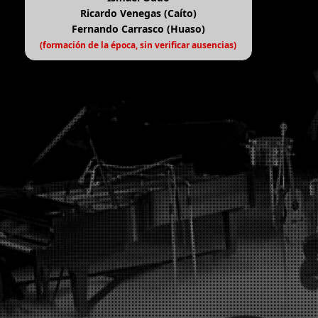
Ricardo Venegas (Caíto)
Fernando Carrasco (Huaso)
(formación de la época, sin verificar ausencias)