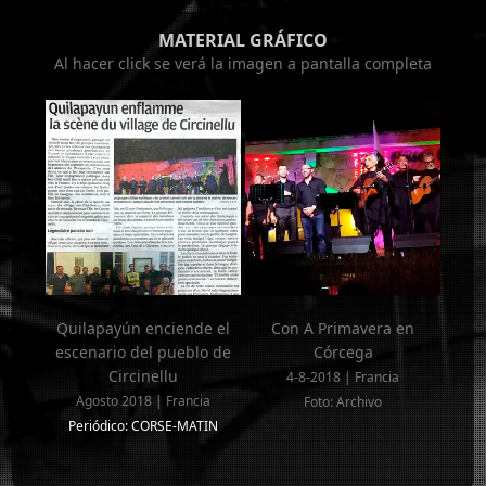
MATERIAL GRÁFICO
Al hacer click se verá la imagen a pantalla completa
Quilapayún enciende el
Con A Primavera en
escenario del pueblo de
Córcega
Circinellu
4-8-2018 | Francia
Agosto 2018 | Francia
Foto: Archivo
Periódico: CORSE-MATIN