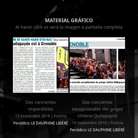
MATERIAL GRÁFICO
Al hacer click se verá la imagen a pantalla completa
Dos conciertos
Dos conciertos
imperdibles
excepcionales del grupo
chileno Quilapayún
13 Septiembre 2018 | Francia
18 Septiembre 2018 | Francia
Periódico: LE DAUPHINE LIBÉRÉ
Periódico: LE DAUPHINE LIBÉRÉ