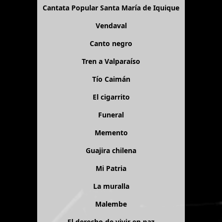
Cantata Popular Santa María de Iquique
Vendaval
Canto negro
Tren a Valparaíso
Tío Caimán
El cigarrito
Funeral
Memento
Guajira chilena
Mi Patria
La muralla
Malembe
El derecho de vivir en paz