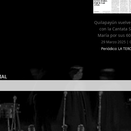
Quilapayún vuelve 
con la Cantata 
María por sus 60
29 Marzo 2025 | C
Periódico: LA TER
IAL