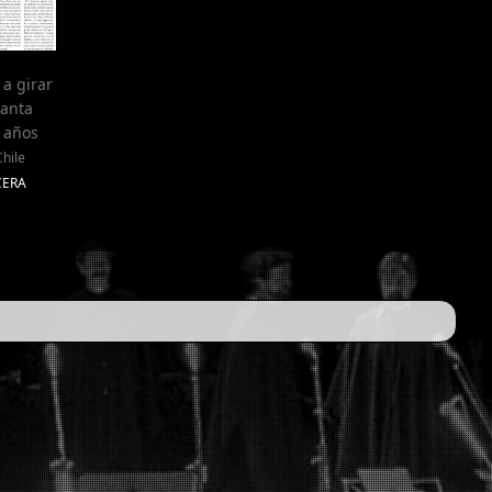
a girar
Santa
 años
hile
CERA