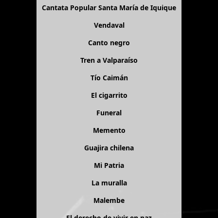
Cantata Popular Santa María de Iquique
Vendaval
Canto negro
Tren a Valparaíso
Tío Caimán
El cigarrito
Funeral
Memento
Guajira chilena
Mi Patria
La muralla
Malembe
El derecho de vivir en paz