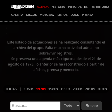
Imagen 02
AGENDA
HISTORIA
INTEGRANTES
REPERTORIO
GALERÍA
DISCOS
VIDEOS/AV
LIBROS
DOCS
PRENSA
Este listado de actuaciones se ha realizado consultando el
archivo del grupo. Falta mucha actividad aún al no
sobrevivir registros.
Se preserva una agenda más rigurosa desde el 21 de
agosto de 1973, lo anterior se ha reconstruído a partir de
afiches, prensa y memoria.
TODAS
|
1960s
1970s
1980s
1990s
2000s
2010s
2020s