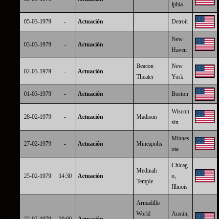
lphia
05-03-1979
-
Actuación
Detroit
New
03-03-1979
-
Actuación
Haven
Beacon
New
02-03-1979
-
Actuación
Theater
York
01-03-1979
-
Actuación
Boston
Wiscon
28-02-1979
-
Actuación
Madison
sin
Minnes
27-02-1979
-
Actuación
Mineapolis
ota
Chicag
Medinah
25-02-1979
14:30
Actuación
o,
Temple
Illinois
Armadillo
World
Austin,