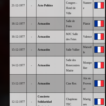
Congres -
Nanterr
21-12-1977
-
Acto Político
Hotel de
e
Ville
Salle de
18-12-1977
-
Actuación
Plaisir
Fetes
MJC Salle
16-12-1977
-
Actuación
Valence
des Fetes
Marseil
15-12-1977
-
Actuación
Salle Vallier
le
Salle des
Montpe
14-12-1977
-
Actuación
Renecoutres
llier
Mairie
Aix en
13-12-1977
-
Actuación
Cine Rex
Proven
ce
Concierto
Chapiteau
Martig
12-12-1977
-
Solidaridad
TEC
ues