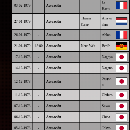
Le
03-02-1979
-
Actuación
Havre
Theater
Ámster
27-01-1979
-
Actuación
Carre
dam
26-01-1979
-
Actuación
Ablon
21-01-1979
18:00
Actuación
Neue Welt
Berlín
17-12-1978
-
Actuación
Nagoya
14-12-1978
-
Actuación
Nagano
Sappor
12-12-1978
-
Actuación
o
11-12-1978
-
Actuación
Obihiro
07-12-1978
-
Actuación
Suwa
06-12-1978
-
Actuación
Chiba
05-12-1978
-
Actuación
Tokyo