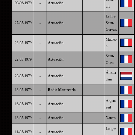
09-06-1979
-
Actuación
urt
Le Pré-
27-05-1979
-
Actuación
Saint-
Gervais
Mauleo
26-05-1979
-
Actuación
n
Saint-
22-05-1979
-
Actuación
Ouen
Ámster
20-05-1979
-
Actuación
dam
18-05-1979
-
Radio Montecarlo
Argent
16-05-1979
-
Actuación
euil
13-05-1979
-
Actuación
Nantes
Longw
11-05-1979
-
Actuación