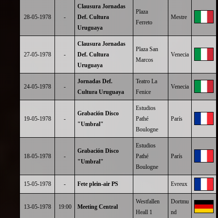
Clausura Jornadas
Plaza
28-05-1978
-
Def. Cultura
Mestre
Ferreto
Uruguaya
Clausura Jornadas
Plaza San
27-05-1978
-
Def. Cultura
Venecia
Marcos
Uruguaya
Jornadas Def.
Teatro La
24-05-1978
-
Venecia
Cultura Uruguaya
Fenice
Estudios
Grabación Disco
19-05-1978
-
Pathé
París
"Umbral"
Boulogne
Estudios
Grabación Disco
18-05-1978
-
Pathé
París
"Umbral"
Boulogne
15-05-1978
-
Fete plein-air PS
Evreux
Westfallen
Dortmu
13-05-1978
19:00
Meeting Central
Heall 1
nd