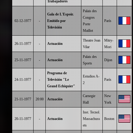
Trabajadores
Palais des
Gala de L'Espoir.
Congres
02-12-1977
-
Emitido por
París
Porte
Televisión
Maillot
Theatre Jean
Mitry-
26-11-1977
-
Actuación
Vilar
Mori
Palais des
25-11-1977
-
Actuación
Dijon
Sports
Programa de
Estudios A-
24-11-1977
-
Televisión "Le
París
2
Grand Echiquier"
Carnegie
New
21-11-1977
20:00
Actuación
Hall
York
Inst. Tecnol.
20-11-1977
-
Actuación
Massachuss
Boston
ets