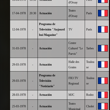
d'Orsay
Teatro
17-04-1978
20:30
Actuación
París
d'Orsay
Programa de
12-04-1978
-
Televisión "Aujourd
TV
París
hui Magazine"
Centre
31-03-1978
-
Actuación
Culturel "Le
Tarbes
Parvis"
Halle des
Toulou
29-03-1978
-
Actuación
Grains
se
Programa de
FR3 TV
Toulou
29-03-1978
-
Televisión
Regional
se
"Noticiario"
28-03-1978
-
Actuación
MJC
Rodez
Teatro
25-03-1978
-
Actuación
Cholet
Municipal