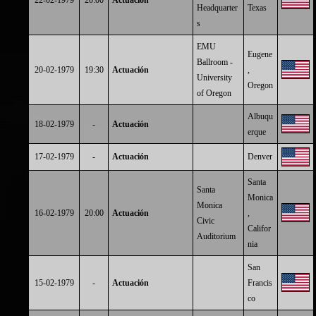
22-02-1979
20:00
Actuación
Headquarter
Texas
s
EMU
Eugene
Ballroom -
20-02-1979
19:30
Actuación
,
University
Oregon
of Oregon
Albuqu
18-02-1979
-
Actuación
erque
17-02-1979
-
Actuación
Denver
Santa
Santa
Monica
Monica
16-02-1979
20:00
Actuación
,
Civic
Califor
Auditorium
nia
San
15-02-1979
-
Actuación
Francis
co