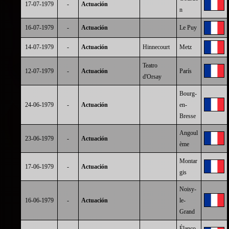
17-07-1979
-
Actuación
n
16-07-1979
-
Actuación
Le Puy
14-07-1979
-
Actuación
Hinnecourt
Metz
Teatro
12-07-1979
-
Actuación
París
d'Orsay
Bourg-
24-06-1979
-
Actuación
en-
Bresse
Angoul
23-06-1979
-
Actuación
ème
Montar
17-06-1979
-
Actuación
gis
Noisy-
16-06-1979
-
Actuación
le-
Grand
Élanco