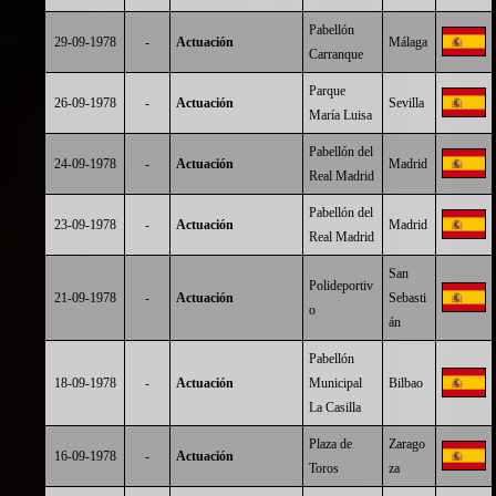
Pabellón
29-09-1978
-
Actuación
Málaga
Carranque
Parque
26-09-1978
-
Actuación
Sevilla
María Luisa
Pabellón del
24-09-1978
-
Actuación
Madrid
Real Madrid
Pabellón del
23-09-1978
-
Actuación
Madrid
Real Madrid
San
Polideportiv
21-09-1978
-
Actuación
Sebasti
o
án
Pabellón
18-09-1978
-
Actuación
Municipal
Bilbao
La Casilla
Plaza de
Zarago
16-09-1978
-
Actuación
Toros
za