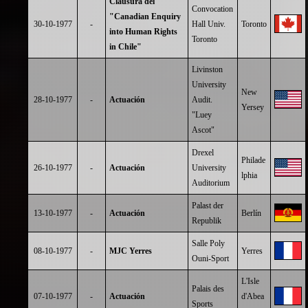
Clausura del
Convocation
"Canadian Enquiry
30-10-1977
-
Hall Univ.
Toronto
into Human Rights
Toronto
in Chile"
Livinston
University
New
28-10-1977
-
Actuación
Audit.
Yersey
"Luey
Ascot"
Drexel
Philade
26-10-1977
-
Actuación
University
lphia
Auditorium
Palast der
13-10-1977
-
Actuación
Berlín
Republik
Salle Poly
08-10-1977
-
MJC Yerres
Yerres
Ouni-Sport
L'Isle
Palais des
07-10-1977
-
Actuación
d'Abea
Sports