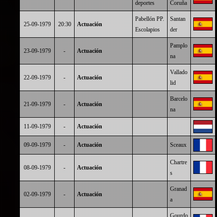
deportes
Coruña
Pabellón PP.
Santan
25-09-1979
20:30
Actuación
Escolapios
der
Pamplo
23-09-1979
-
Actuación
na
Vallado
22-09-1979
-
Actuación
lid
Barcelo
21-09-1979
-
Actuación
na
11-09-1979
-
Actuación
09-09-1979
-
Actuación
Sceaux
Chartre
08-09-1979
-
Actuación
s
Granad
02-09-1979
-
Actuación
a
Gourdo