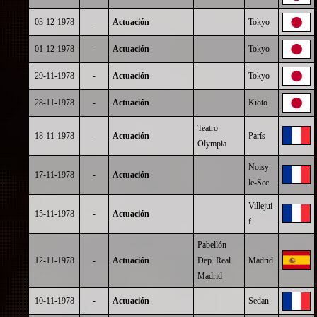
03-12-1978
-
Actuación
Tokyo
01-12-1978
-
Actuación
Tokyo
29-11-1978
-
Actuación
Tokyo
28-11-1978
-
Actuación
Kioto
Teatro
18-11-1978
-
Actuación
París
Olympia
Noisy-
17-11-1978
-
Actuación
le-Sec
Villejui
15-11-1978
-
Actuación
f
Pabellón
12-11-1978
-
Actuación
Dep. Real
Madrid
Madrid
10-11-1978
-
Actuación
Sedan