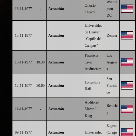
Washin
Ontario
18-11-1977
-
Actuación
gton
Theatre
DC
Universidad
de Denver
15-11-1977
-
Actuación
Denver
"Capilla del
Campus"
Pasadena
Los
13-11-1977
19:30
Actuación
Civic
Angele
Auditorium
s
San
Longshore
12-11-1977
20:00
Actuación
Francis
Hall
co
Auditorio
Berkele
11-11-1977
-
Actuación
Martin L.
y
King
Eugene
09-11-1977
-
Actuación
Universidad
(Orego