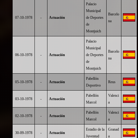
Palacio
Municipal
Barcelo
07-10-1978
-
Actuación
de Deportes
na
de
Montjuich
Palacio
Municipal
Barcelo
06-10-1978
-
Actuación
de Deportes
na
de
Montjuich
Pabellón
05-10-1978
-
Actuación
Reus
Deportivo
Pabellón
Valenci
03-10-1978
-
Actuación
Marcol
a
Pabellón
Valenci
02-10-1978
-
Actuación
Marcol
a
Estadio de la
Granad
30-09-1978
-
Actuación
Juventud
a