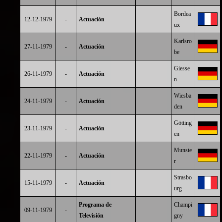
Bordea
12-12-1979
-
Actuación
ux
Karlsro
27-11-1979
-
Actuación
be
Giesse
26-11-1979
-
Actuación
n
Wiesba
24-11-1979
-
Actuación
den
Götting
23-11-1979
-
Actuación
en
Munste
22-11-1979
-
Actuación
r
Strasbo
15-11-1979
-
Actuación
urg
Programa de
Champi
09-11-1979
-
Televisión
gny