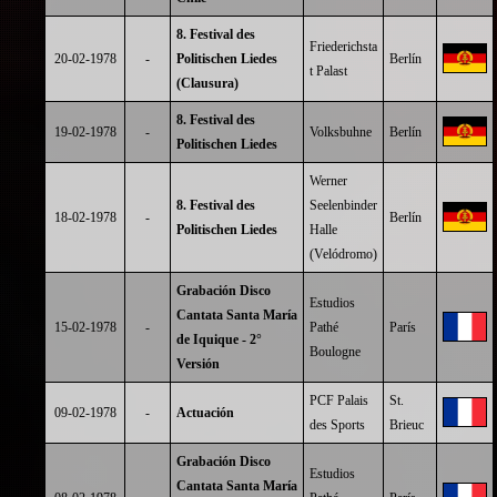
8. Festival des
Friederichsta
20-02-1978
-
Politischen Liedes
Berlín
t Palast
(Clausura)
8. Festival des
19-02-1978
-
Volksbuhne
Berlín
Politischen Liedes
Werner
8. Festival des
Seelenbinder
18-02-1978
-
Berlín
Politischen Liedes
Halle
(Velódromo)
Grabación Disco
Estudios
Cantata Santa María
15-02-1978
-
Pathé
París
de Iquique - 2°
Boulogne
Versión
PCF Palais
St.
09-02-1978
-
Actuación
des Sports
Brieuc
Grabación Disco
Estudios
Cantata Santa María