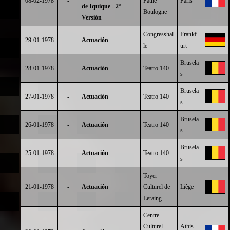
08-02-1978
-
Pathé
París
de Iquique - 2°
Boulogne
Versión
Congresshal
Frankf
29-01-1978
-
Actuación
le
urt
Brusela
28-01-1978
-
Actuación
Teatro 140
s
Brusela
27-01-1978
-
Actuación
Teatro 140
s
Brusela
26-01-1978
-
Actuación
Teatro 140
s
Brusela
25-01-1978
-
Actuación
Teatro 140
s
Toyer
21-01-1978
-
Actuación
Culturel de
Liège
Leraing
Centre
Culturel
Athis