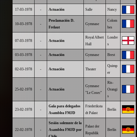
17-03-1978
-
Actuación
Salle
Nancy
Proclamación D.
Colom
10-03-1978
-
Gymnase
Frelaut
bes
Royal Albert
Londre
07-03-1978
-
Actuación
Hall
s
03-03-1978
-
Actuación
Gymnase
Brest
Quimp
02-03-1978
-
Actuación
Theater
er
Ris-
Gymnase
25-02-1978
-
Actuación
Orangi
"Le Cosec"
s
Gala para delegados
Friederiksta
23-02-1978
-
Berlín
Asamblea FMJD
dt Palast
Sesión solemnte de la
Palast der
22-02-1978
-
Asamblea FMJD por
Berlín
Republik
Chile