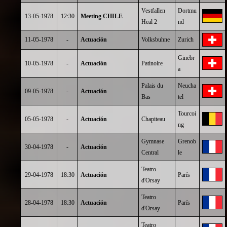
Vestfallen
Dortmu
13-05-1978
12:30
Meeting CHILE
Heal 2
nd
11-05-1978
-
Actuación
Volksbuhne
Zurich
Ginebr
10-05-1978
-
Actuación
Patinoire
a
Palais du
Neucha
09-05-1978
-
Actuación
Bas
tel
Tourcoi
05-05-1978
-
Actuación
Chapiteau
ng
Gymnase
Grenob
30-04-1978
-
Actuación
Central
le
Teatro
29-04-1978
18:30
Actuación
París
d'Orsay
Teatro
28-04-1978
18:30
Actuación
París
d'Orsay
Teatro