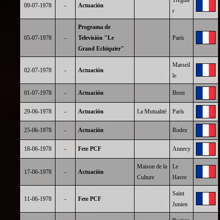
Tréguie
09-07-1978
-
Actuación
r
Programa de
05-07-1978
-
Televisión "Le
París
Grand Echiquier"
Marseil
02-07-1978
-
Actuación
le
01-07-1978
-
Actuación
Brest
29-06-1978
-
Actuación
La Mutualité
París
25-06-1978
-
Actuación
Rodez
18-06-1978
-
Fete PCF
Annecy
Maison de la
Le
17-06-1978
-
Actuación
Culture
Havre
Saint
11-06-1978
-
Fete PCF
Junien