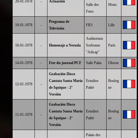
20-01-1978
-
Actuación
Salle des
Mons
Fetes
Programa de
19-01-1978
-
FR3
Lille
Televisión
Auditorium
16-01-1978
-
Homenaje a Neruda
Sorbonne
París
"Adicap"
14-01-1978
-
Fete du journal PCF
Salle Palas
Oloron
Grabación Disco
Cantata Santa María
Estudios
Boulog
12-01-1978
-
de Iquique - 2°
Pathé
ne
Versión
Grabación Disco
Cantata Santa María
Estudios
Boulog
11-01-1978
-
de Iquique - 2°
Pathé
ne
Versión
Palais des