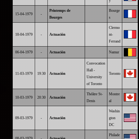
y
Printemps de
Bourge
15-04-1979
-
Bourges
s
Clermo
10-04-1979
-
Actuación
nt-
Ferrand
06-04-1979
-
Actuación
Namur
Convocation
Hall -
11-03-1979
19:30
Actuación
Toronto
University
of Toronto
Théâtre St-
Montre
10-03-1979
20:30
Actuación
Denis
al
Washin
09-03-1979
-
Actuación
gton
DC
Philade
08-03-1979
-
Actuación