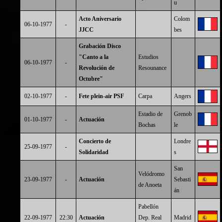
u
Acto Aniversario
Colom
06-10-1977
-
JJCC
bes
Grabación Disco
"Canto a la
Estudios
06-10-1977
-
Revolución de
Resounance
Octubre"
02-10-1977
-
Fete plein-air PSF
Carpa
Angers
Estadio de
Grenob
01-10-1977
-
Actuación
Bochas
le
Concierto de
Londre
25-09-1977
-
Solidaridad
s
San
Velódromo
23-09-1977
-
Actuación
Sebasti
de Anoeta
án
Pabellón
22-09-1977
22:30
Actuación
Dep. Real
Madrid