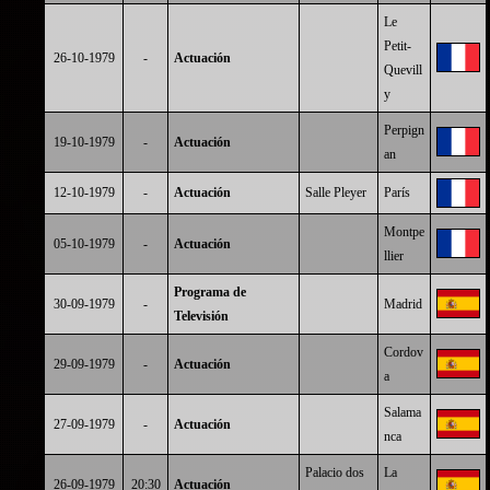
Le
Petit-
26-10-1979
-
Actuación
Quevill
y
Perpign
19-10-1979
-
Actuación
an
12-10-1979
-
Actuación
Salle Pleyer
París
Montpe
05-10-1979
-
Actuación
llier
Programa de
30-09-1979
-
Madrid
Televisión
Cordov
29-09-1979
-
Actuación
a
Salama
27-09-1979
-
Actuación
nca
Palacio dos
La
26-09-1979
20:30
Actuación