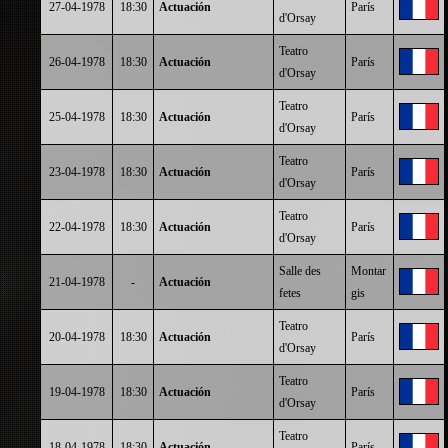
27-04-1978
18:30
Actuación
París
d'Orsay
Teatro
26-04-1978
18:30
Actuación
París
d'Orsay
Teatro
25-04-1978
18:30
Actuación
París
d'Orsay
Teatro
23-04-1978
18:30
Actuación
París
d'Orsay
Teatro
22-04-1978
18:30
Actuación
París
d'Orsay
Salle des
Montar
21-04-1978
-
Actuación
fetes
gis
Teatro
20-04-1978
18:30
Actuación
París
d'Orsay
Teatro
19-04-1978
18:30
Actuación
París
d'Orsay
Teatro
18-04-1978
18:30
Actuación
París