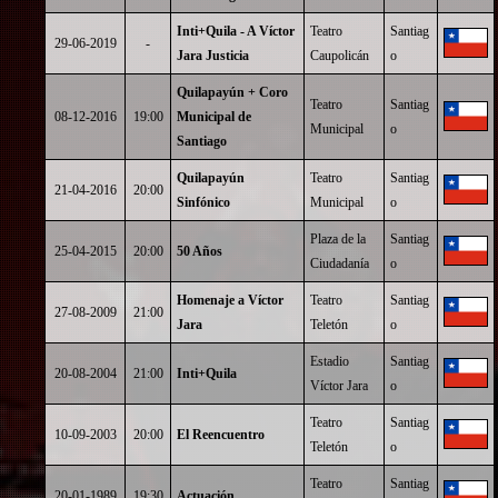
Inti+Quila - A Víctor
Teatro
Santiag
29-06-2019
-
Jara Justicia
Caupolicán
o
Quilapayún + Coro
Teatro
Santiag
08-12-2016
19:00
Municipal de
Municipal
o
Santiago
Quilapayún
Teatro
Santiag
21-04-2016
20:00
Sinfónico
Municipal
o
Plaza de la
Santiag
25-04-2015
20:00
50 Años
Ciudadanía
o
Homenaje a Víctor
Teatro
Santiag
27-08-2009
21:00
Jara
Teletón
o
Estadio
Santiag
20-08-2004
21:00
Inti+Quila
Víctor Jara
o
Teatro
Santiag
10-09-2003
20:00
El Reencuentro
Teletón
o
Teatro
Santiag
20-01-1989
19:30
Actuación