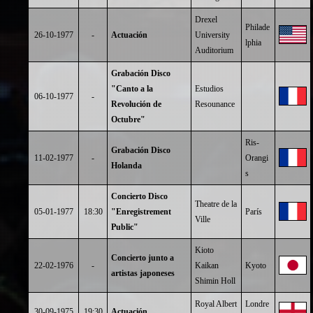
Drexel
Philade
26-10-1977
-
Actuación
University
lphia
Auditorium
Grabación Disco
"Canto a la
Estudios
06-10-1977
-
Revolución de
Resounance
Octubre"
Ris-
Grabación Disco
11-02-1977
-
Orangi
Holanda
s
Concierto Disco
Theatre de la
05-01-1977
18:30
"Enregistrement
París
Ville
Public"
Kioto
Concierto junto a
22-02-1976
-
Kaikan
Kyoto
artistas japoneses
Shimin Holl
Royal Albert
Londre
30-09-1975
19:30
Actuación