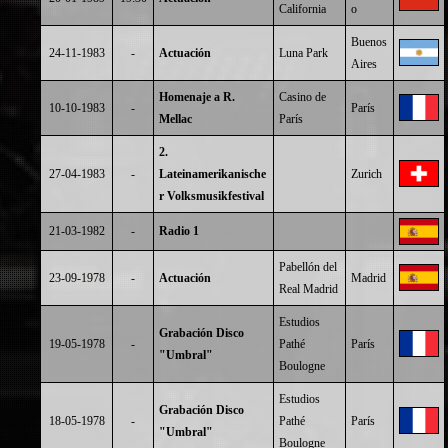
California
o
Buenos
24-11-1983
-
Actuación
Luna Park
Aires
Homenaje a R.
Casino de
10-10-1983
-
París
Mellac
París
2.
27-04-1983
-
Lateinamerikanische
Zurich
r Volksmusikfestival
21-03-1982
-
Radio 1
Pabellón del
23-09-1978
-
Actuación
Madrid
Real Madrid
Estudios
Grabación Disco
19-05-1978
-
Pathé
París
"Umbral"
Boulogne
Estudios
Grabación Disco
18-05-1978
-
Pathé
París
"Umbral"
Boulogne