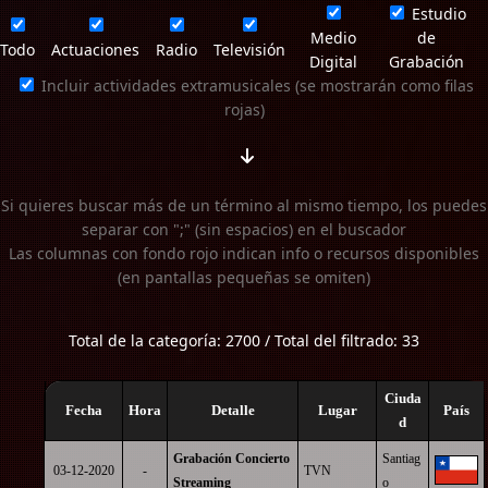
Estudio
Medio
de
Todo
Actuaciones
Radio
Televisión
Digital
Grabación
Incluir actividades extramusicales (se mostrarán como filas
rojas)
Si quieres buscar más de un término al mismo tiempo, los puedes
separar con ";" (sin espacios) en el buscador
Las columnas con fondo rojo indican info o recursos disponibles
(en pantallas pequeñas se omiten)
Total de la categoría: 2700 / Total del filtrado: 33
Ciuda
Fecha
Hora
Detalle
Lugar
País
d
Grabación Concierto
Santiag
03-12-2020
-
TVN
Streaming
o