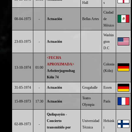
Hall
s
Ciudad
08-04-1975
-
Actuación
Bellas Artes
de
México
Washin
23-03-1975
-
Actuación
gton
D.C
<FECHA
APROXIMADA>
Colonia
13-10-1974
01:00
Arbeiterjugendtag
(Köln)
Köln 74
31-05-1974
-
Actuación
Grugahalle
Essen
Teatro
15-09-1973
17:30
Actuación
París
Olympia
Quilapayún -
Concierto
Universidad
Helsink
02-09-1973
-
transmitido por
Técnica
i