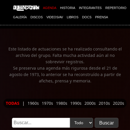
Imagen 01
AGENDA
HISTORIA
INTEGRANTES
REPERTORIO
GALERÍA
DISCOS
VIDEOS/AV
LIBROS
DOCS
PRENSA
Este listado de actuaciones se ha realizado consultando el
archivo del grupo. Falta mucha actividad aún al no
sobrevivir registros.
Se preserva una agenda más rigurosa desde el 21 de
agosto de 1973, lo anterior se ha reconstruído a partir de
afiches, prensa y memoria.
TODAS
|
1960s
1970s
1980s
1990s
2000s
2010s
2020s