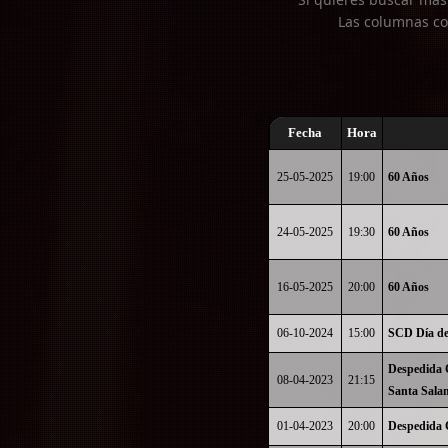
Las columnas co
Fecha
Hora
25-05-2025
19:00
60 Años
24-05-2025
19:30
60 Años
16-05-2025
20:00
60 Años
06-10-2024
15:00
SCD Día de
Despedida 
08-04-2023
21:15
Santa Sala
01-04-2023
20:00
Despedida 