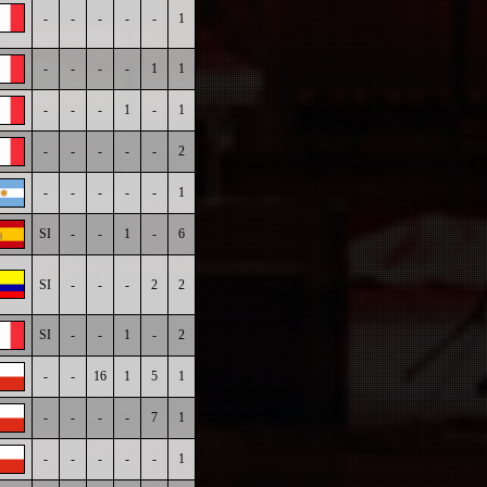
-
-
-
-
-
1
-
-
-
-
1
1
-
-
-
1
-
1
-
-
-
-
-
2
-
-
-
-
-
1
SI
-
-
1
-
6
SI
-
-
-
2
2
SI
-
-
1
-
2
-
-
16
1
5
1
-
-
-
-
7
1
-
-
-
-
-
1