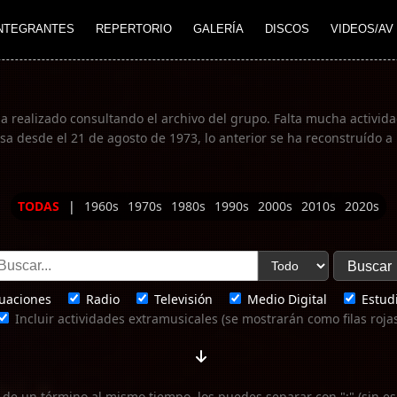
NTEGRANTES
REPERTORIO
GALERÍA
DISCOS
VIDEOS/AV
ha realizado consultando el archivo del grupo. Falta mucha actividad
 desde el 21 de agosto de 1973, lo anterior se ha reconstruído a 
TODAS
|
1960s
1970s
1980s
1990s
2000s
2010s
2020s
uaciones
Radio
Televisión
Medio Digital
Estudi
Incluir actividades extramusicales (se mostrarán como filas roja
 de un término al mismo tiempo, los puedes separar con ";" (sin es