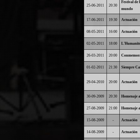
Festival de
25-06-2011
20:30
mundo
17-06-2011
19:30
Actuación
08-05-2011
16:00
Actuación
02-05-2011
18:00
L'Humanit
26-03-2011
20:00
Conmemorac
01-02-2011
21:30
Siempre Can
29-04-2010
20:00
Actuación
30-09-2009
20:30
Homenaje a
27-08-2009
21:00
Homenaje a
15-08-2009
-
Actuación
14-08-2009
-
Actuación