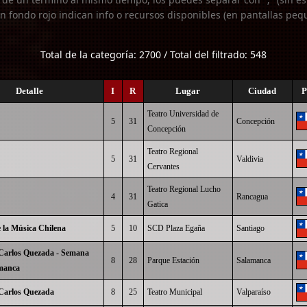
n fondo rojo indican info o recursos disponibles (en pantallas peq
Total de la categoría: 2700 / Total del filtrado: 548
Detalle
I
R
Lugar
Ciudad
P
Teatro Universidad de
5
31
Concepción
Concepción
Teatro Regional
5
31
Valdivia
Cervantes
Teatro Regional Lucho
4
31
Rancagua
Gatica
 la Música Chilena
5
10
SCD Plaza Egaña
Santiago
Carlos Quezada - Semana
8
28
Parque Estación
Salamanca
manca
Carlos Quezada
8
25
Teatro Municipal
Valparaíso