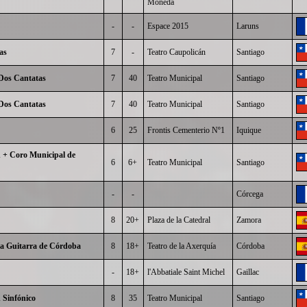
Moneda
-
-
Espace 2015
Laruns
as
7
-
Teatro Caupolicán
Santiago
 Dos Cantatas
7
40
Teatro Municipal
Santiago
 Dos Cantatas
7
40
Teatro Municipal
Santiago
6
25
Frontis Cementerio Nº1
Iquique
 + Coro Municipal de
6
6+
Teatro Municipal
Santiago
-
-
Córcega
8
20+
Plaza de la Catedral
Zamora
 la Guitarra de Córdoba
8
18+
Teatro de la Axerquía
Córdoba
-
18+
l'Abbatiale Saint Michel
Gaillac
 Sinfónico
8
35
Teatro Municipal
Santiago