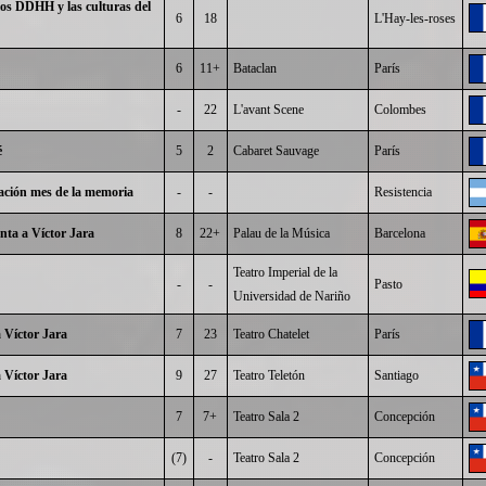
 los DDHH y las culturas del
6
18
L'Hay-les-roses
6
11+
Bataclan
París
-
22
L'avant Scene
Colombes
é
5
2
Cabaret Sauvage
París
ión mes de la memoria
-
-
Resistencia
ta a Víctor Jara
8
22+
Palau de la Música
Barcelona
Teatro Imperial de la
-
-
Pasto
Universidad de Nariño
 Víctor Jara
7
23
Teatro Chatelet
París
 Víctor Jara
9
27
Teatro Teletón
Santiago
7
7+
Teatro Sala 2
Concepción
(7)
-
Teatro Sala 2
Concepción