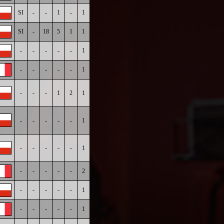
SI
-
-
1
-
1
SI
-
18
5
1
1
-
-
-
-
-
1
-
-
-
-
-
1
-
-
-
1
2
1
-
-
-
-
-
1
-
-
-
-
-
1
-
-
-
-
-
2
-
-
-
-
-
1
-
-
-
-
-
1