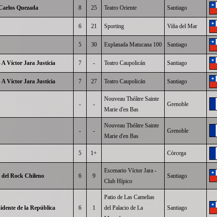
Carlos Quezada
8
25
Teatro Oriente
Santiago
6
21
Sporting
Viña del Mar
5
30
Explanada Matucana 100
Santiago
 A Víctor Jara Justicia
7
-
Teatro Caupolicán
Santiago
 A Víctor Jara Justicia
7
27
Teatro Caupolicán
Santiago
Nouveau Théâtre Sainte
-
-
Grenoble
Marie d'en Bas
Nouveau Théâtre Sainte
-
-
Grenoble
Marie d'en Bas
5
1+
Córcega
Escenario Víctor Jara -
del Rock Chileno
6
9
Santiago
Club Hípico
Patio de Las Camelias
idente de la República
6
1
del Palacio de La
Santiago