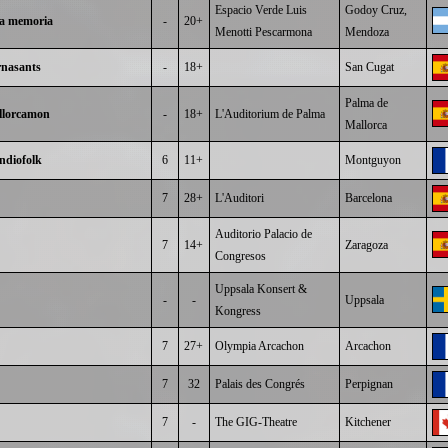
Espacio Verde Luis
Godoy Cruz,
la memoria
-
20+
Menotti Pescarmona
Mendoza
rnasants
-
18+
San Cugat
Palma de
allorcamon
-
18+
L'Auditorium de Palma
Mallorca
ndiofolk
6
11+
Montguyon
7
28+
L'Auditori
Barcelona
Auditorio Palacio de
7
14+
Zaragoza
Congresos
Uppsala Konsert &
-
-
Uppsala
Kongress
7
27+
Olympia Arcachon
Arcachon
7
32
Palais des Congrés
Perpignan
7
-
The GIG-Theatre
Kitchener