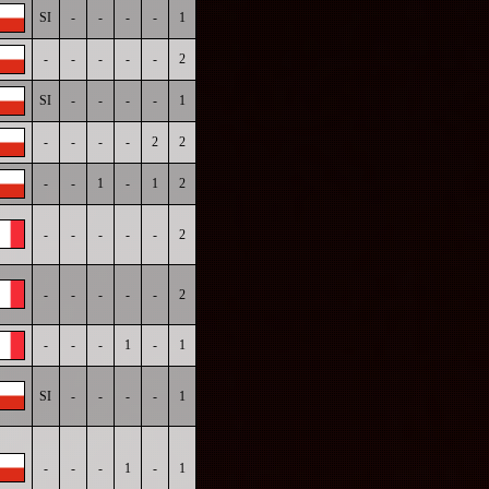
SI
-
-
-
-
1
-
-
-
-
-
2
SI
-
-
-
-
1
-
-
-
-
2
2
-
-
1
-
1
2
-
-
-
-
-
2
-
-
-
-
-
2
-
-
-
1
-
1
SI
-
-
-
-
1
-
-
-
1
-
1