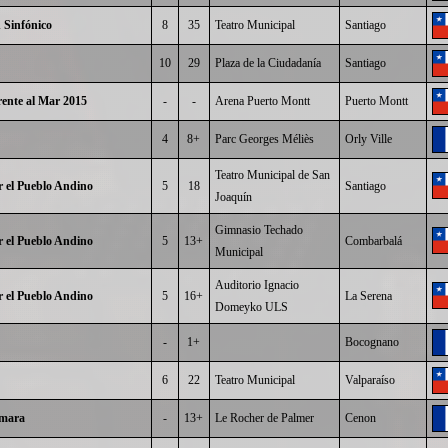
 Sinfónico
8
35
Teatro Municipal
Santiago
10
29
Plaza de la Ciudadanía
Santiago
ente al Mar 2015
-
-
Arena Puerto Montt
Puerto Montt
4
8+
Parc Georges Méliès
Orly Ville
Teatro Municipal de San
 el Pueblo Andino
5
18
Santiago
Joaquín
Gimnasio Techado
 el Pueblo Andino
5
13+
Combarbalá
Municipal
Auditorio Ignacio
 el Pueblo Andino
5
16+
La Serena
Domeyko ULS
-
1+
Bocognano
6
22
Teatro Municipal
Valparaíso
ymara
-
13+
Le Rocher de Palmer
Cenon