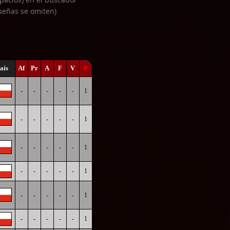
ueñas se omiten)
aís
Af
Pr
A
F
V
P
-
-
-
-
-
1
-
-
-
-
-
1
-
-
-
-
-
1
-
-
-
-
-
1
-
-
-
-
-
1
-
-
-
-
-
1