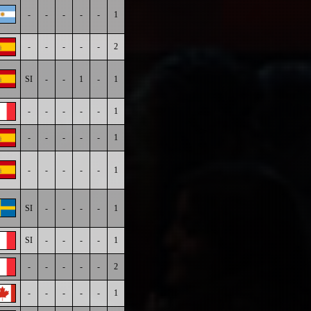
-
-
-
-
-
1
-
-
-
-
-
2
SI
-
-
1
-
1
-
-
-
-
-
1
-
-
-
-
-
1
-
-
-
-
-
1
SI
-
-
-
-
1
SI
-
-
-
-
1
-
-
-
-
-
2
-
-
-
-
-
1