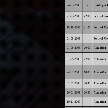
24-03-2009
-
Canto por 
21-03-2009
22:00
Festival Ba
18-10-2008
21:00
Festival M
01-08-2008
-
Festival Mo
01-06-2008
20:00
Actuación
31-05-2008
22:00
Actuación
24-02-2008
18:00
Actuación
01-02-2008
20:45
Actuación
26-01-2008
20:30
Actuación
10-11-2007
-
Actuación