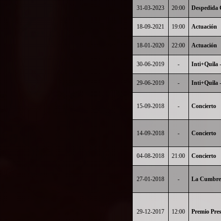
31-03-2023
20:00
Despedida 
18-09-2021
19:00
Actuación
18-01-2020
22:00
Actuación
30-06-2019
-
Inti+Quila -
29-06-2019
-
Inti+Quila -
15-09-2018
-
Concierto
14-09-2018
-
Concierto
04-08-2018
21:00
Concierto
27-01-2018
-
La Cumbre 
29-12-2017
12:00
Premio Pres