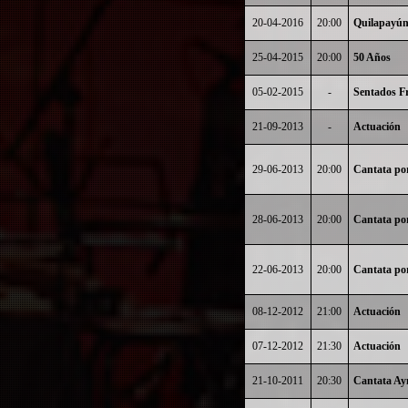
20-04-2016
20:00
Quilapayún
25-04-2015
20:00
50 Años
05-02-2015
-
Sentados Fr
21-09-2013
-
Actuación
29-06-2013
20:00
Cantata por
28-06-2013
20:00
Cantata por
22-06-2013
20:00
Cantata por
08-12-2012
21:00
Actuación
07-12-2012
21:30
Actuación
21-10-2011
20:30
Cantata A