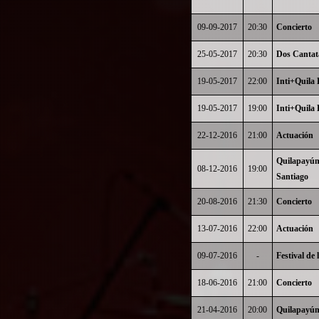
09-09-2017
20:30
Concierto
25-05-2017
20:30
Dos Cantat
19-05-2017
22:00
Inti+Quila
19-05-2017
19:00
Inti+Quila
22-12-2016
21:00
Actuación
Quilapayún
08-12-2016
19:00
Santiago
20-08-2016
21:30
Concierto
13-07-2016
22:00
Actuación
09-07-2016
-
Festival de
18-06-2016
21:00
Concierto
21-04-2016
20:00
Quilapayún