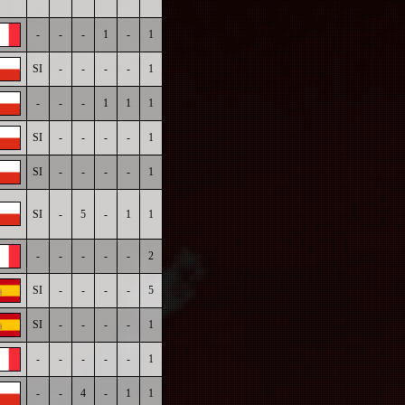
-
-
-
1
-
1
SI
-
-
-
-
1
-
-
-
1
1
1
SI
-
-
-
-
1
SI
-
-
-
-
1
SI
-
5
-
1
1
-
-
-
-
-
2
SI
-
-
-
-
5
SI
-
-
-
-
1
-
-
-
-
-
1
-
-
4
-
1
1