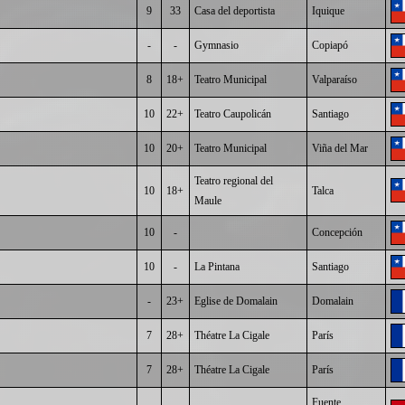
9
33
Casa del deportista
Iquique
-
-
Gymnasio
Copiapó
8
18+
Teatro Municipal
Valparaíso
10
22+
Teatro Caupolicán
Santiago
10
20+
Teatro Municipal
Viña del Mar
Teatro regional del
10
18+
Talca
Maule
10
-
Concepción
10
-
La Pintana
Santiago
-
23+
Eglise de Domalain
Domalain
7
28+
Théatre La Cigale
París
7
28+
Théatre La Cigale
París
Fuente