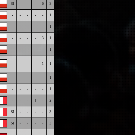
SI
-
-
-
6
2
-
-
-
-
-
1
-
-
-
-
-
1
-
-
-
-
3
1
-
-
-
-
-
1
-
-
-
-
1
1
-
-
-
-
-
1
-
-
-
-
-
1
-
-
-
1
-
2
SI
-
-
-
-
3
SI
-
-
-
-
3