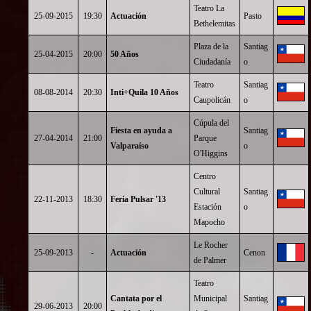
Teatro La
25-09-2015
19:30
Actuación
Pasto
Bethelemitas
Plaza de la
Santiag
25-04-2015
20:00
50 Años
Ciudadanía
o
Teatro
Santiag
08-08-2014
20:30
Inti+Quila 10 Años
Caupolicán
o
Cúpula del
Fiesta en ayuda a
Santiag
27-04-2014
21:00
Parque
Valparaíso
o
O'Higgins
Centro
Cultural
Santiag
22-11-2013
18:30
Feria Pulsar '13
Estación
o
Mapocho
Le Rocher
25-09-2013
-
Actuación
Cenon
de Palmer
Teatro
Cantata por el
Municipal
Santiag
29-06-2013
20:00