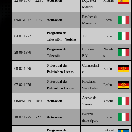
22-09-1977
22:30
Actuación
Dep. Real
Madrid
Madrid
Basílica di
05-07-1977
21:30
Actuación
Roma
Massenzio
Programa de
04-07-1977
-
TV1
Roma
Televisión "Noticias"
Programa de
Estudios
Nápole
28-09-1976
-
Televisión
RAI
s
6. Festival des
Congreshall
08-02-1976
-
Berlín
Politischen Liedes
e
6. Festival des
Friederich
07-02-1976
-
Berlín
Politischen Liedes
Stadt Palast
Arenas de
06-09-1975
20:00
Actuación
Verona
Verona
Palazzo
18-02-1975
22:45
Actuación
Roma
dello Sport
Programa de
Estocol