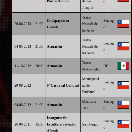
Pueblo Andino
de San
o
Joaquín
Teatro
Quilapayún en
Santiag
26-06-2013
21:00
Nescafé de
Grande
o
las Artes
Teatro
Santiag
04-05-2013
21:00
Actuación
Nescafé de
o
las Artes
Teatro
11-10-2012
20:00
Actuación
DF
Metropólitan
Municipalid
Santiag
29-09-2012
-
6º Carnaval Cultural
ad de
o
Pudahuel
Matucana
Santiag
04-08-2012
21:00
Actuación
100
o
Inauguración
Santiag
26-06-2011
15:00
Escultura Salvador
San Joaquín
o
Allende