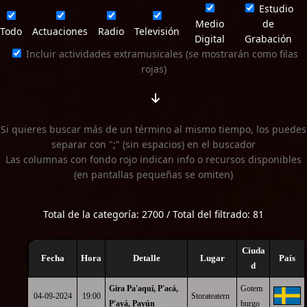
Estudio
Medio
de
Todo
Actuaciones
Radio
Televisión
Digital
Grabación
Incluir actividades extramusicales (se mostrarán como filas
rojas)
Si quieres buscar más de un término al mismo tiempo, los puedes
separar con ";" (sin espacios) en el buscador
Las columnas con fondo rojo indican info o recursos disponibles
(en pantallas pequeñas se omiten)
Total de la categoría: 2700 / Total del filtrado: 81
Ciuda
Fecha
Hora
Detalle
Lugar
País
d
Gira Pa'aquí, P'acá,
Gotem
04-09-2024
19:00
Storateatern
P'ayá, Payún
burgo