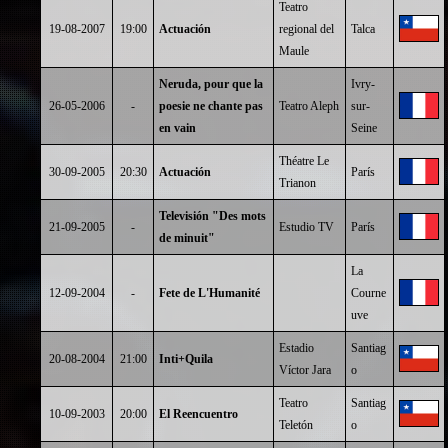
Teatro
19-08-2007
19:00
Actuación
regional del
Talca
Maule
Neruda, pour que la
Ivry-
26-05-2006
-
poesie ne chante pas
Teatro Aleph
sur-
en vain
Seine
Théatre Le
30-09-2005
20:30
Actuación
París
Trianon
Televisión "Des mots
21-09-2005
-
Estudio TV
París
de minuit"
La
12-09-2004
-
Fete de L'Humanité
Courne
uve
Estadio
Santiag
20-08-2004
21:00
Inti+Quila
Víctor Jara
o
Teatro
Santiag
10-09-2003
20:00
El Reencuentro
Teletón
o