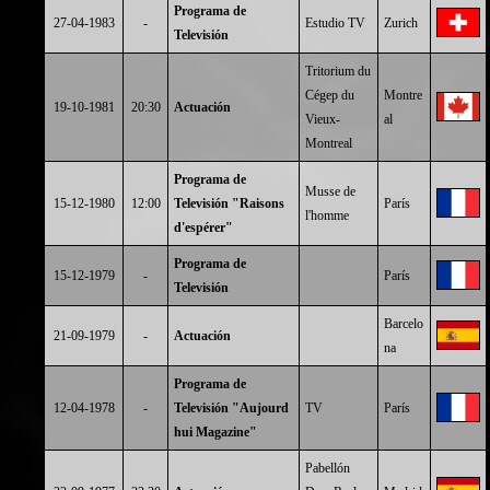
Programa de
27-04-1983
-
Estudio TV
Zurich
Televisión
Tritorium du
Cégep du
Montre
19-10-1981
20:30
Actuación
Vieux-
al
Montreal
Programa de
Musse de
15-12-1980
12:00
Televisión "Raisons
París
l'homme
d'espérer"
Programa de
15-12-1979
-
París
Televisión
Barcelo
21-09-1979
-
Actuación
na
Programa de
12-04-1978
-
Televisión "Aujourd
TV
París
hui Magazine"
Pabellón