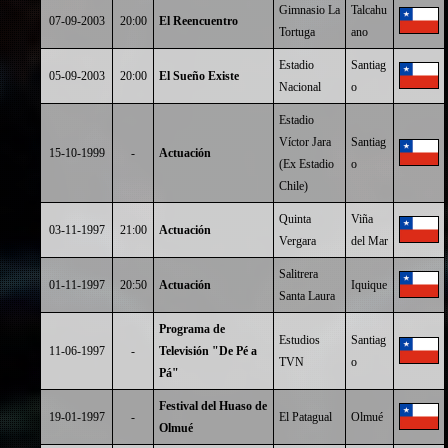
Gimnasio La
Talcahu
07-09-2003
20:00
El Reencuentro
Tortuga
ano
Estadio
Santiag
05-09-2003
20:00
El Sueño Existe
Nacional
o
Estadio
Víctor Jara
Santiag
15-10-1999
-
Actuación
(Ex Estadio
o
Chile)
Quinta
Viña
03-11-1997
21:00
Actuación
Vergara
del Mar
Salitrera
01-11-1997
20:50
Actuación
Iquique
Santa Laura
Programa de
Estudios
Santiag
11-06-1997
-
Televisión "De Pé a
TVN
o
Pá"
Festival del Huaso de
19-01-1997
-
El Patagual
Olmué
Olmué