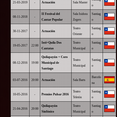
21-03-2019
-
Actuación
Sala Master
o
II Festival del
Sala Isidora
Santiag
08-11-2018
-
Cantar Popular
Zegers
o
Teatro
Santiag
30-11-2017
-
Actuación
Oriente
o
Inti+Quila Dos
Teatro
Santiag
19-05-2017
22:00
Cantatas
Municipal
o
Quilapayún + Coro
Teatro
Santiag
08-12-2016
19:00
Municipal de
Municipal
o
Santiago
Barcelo
03-07-2016
20:00
Actuación
Sala Barts
na
Teatro
Santiag
10-05-2016
-
Premios Pulsar 2016
Teletón
o
Quilapayún
Teatro
Santiag
21-04-2016
20:00
Sinfónico
Municipal
o