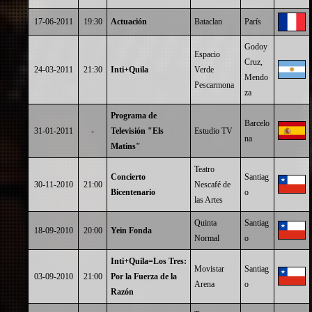
17-06-2011
19:30
Actuación
Bataclan
París
Godoy
Espacio
Cruz,
24-03-2011
21:30
Inti+Quila
Verde
Mendo
Pescarmona
za
Programa de
Barcelo
31-01-2011
-
Televisión "Els
Estudio TV
na
Matins"
Teatro
Concierto
Santiag
30-11-2010
21:00
Nescafé de
Bicentenario
o
las Artes
Quinta
Santiag
18-09-2010
20:00
Yein Fonda
Normal
o
Inti+Quila=Los Tres:
Movistar
Santiag
03-09-2010
21:00
Por la Fuerza de la
Arena
o
Razón