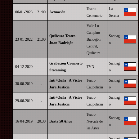
Teatro
La
06-01-2023
21:00
Actuación
Centenario
Serena
Valle Lo
Campino
Quilicura Teatro
Santiag
23-01-2022
21:00
Bandejón
Juan Radrigán
o
Central,
Quilicura
Grabación Concierto
Santiag
04-12-2020
-
TVN
Streaming
o
Inti+Quila - A Víctor
Teatro
Santiag
30-06-2019
-
Jara Justicia
Caupolicán
o
Inti+Quila - A Víctor
Teatro
Santiag
29-06-2019
-
Jara Justicia
Caupolicán
o
Teatro
Santiag
16-04-2019
20:30
Basta 50 Años
Nescafé de
o
las Artes
Santiag