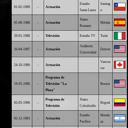
Estadio
Santiag
01-02-1989
-
Actuación
Santa Laura
o
Teatro
05-08-1988
-
Actuación
Mérida
Romano
29-01-1988
-
Televisión
Estudio TV
Turin
Auditorio
26-04-1987
-
Actuación
Denver
Universidad
Vancou
24-10-1986
-
Actuación
ver
Programa de
19-05-1986
-
Televisión "La
Boston
Plaza"
Programa de
Teatro
02-05-1986
-
Bogotá
Televisión
Colsubsidio
Estadio
Mendo
02-12-1983
-
Actuación
Pacífico
za