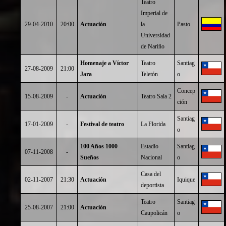
Teatro
Imperial de
29-04-2010
20:00
Actuación
la
Pasto
Universidad
de Nariño
Homenaje a Víctor
Teatro
Santiag
27-08-2009
21:00
Jara
Teletón
o
Concep
15-08-2009
-
Actuación
Teatro Sala 2
ción
Santiag
17-01-2009
-
Festival de teatro
La Florida
o
100 Años 1000
Estadio
Santiag
07-11-2008
-
Sueños
Nacional
o
Casa del
02-11-2007
21:30
Actuación
Iquique
deportista
Teatro
Santiag
25-08-2007
21:00
Actuación
Caupolicán
o