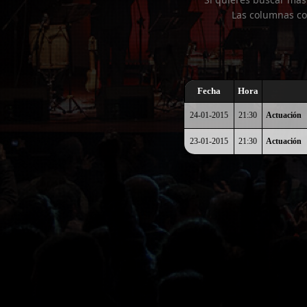
Las columnas co
Fecha
Hora
24-01-2015
21:30
Actuación
23-01-2015
21:30
Actuación