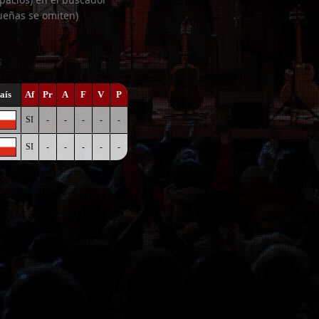
ueñas se omiten)
aís
Af
Pr
A
F
V
P
SI
-
-
-
-
-
SI
-
-
-
-
-