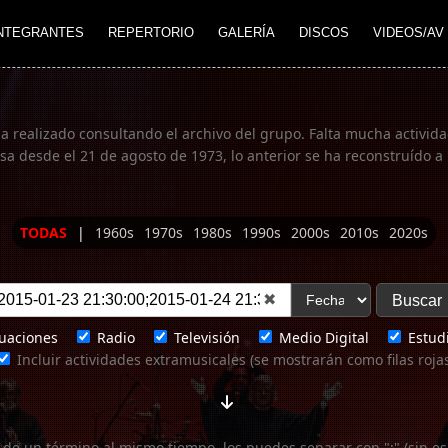
NTEGRANTES
REPERTORIO
GALERÍA
DISCOS
VIDEOS/AV
ha realizado consultando el archivo del grupo. Falta mucha actividad
 desde el 21 de agosto de 1973, lo anterior se ha reconstruído a 
TODAS
|
1960s
1970s
1980s
1990s
2000s
2010s
2020s
✖
uaciones
Radio
Televisión
Medio Digital
Estudi
Incluir actividades extramusicales (se mostrarán como filas roja
 de un término al mismo tiempo, los puedes separar con ";" (sin es