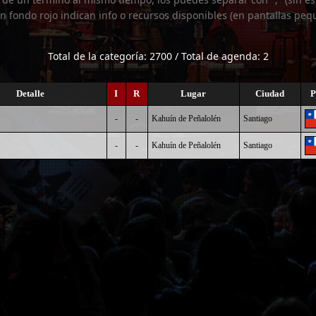
n fondo rojo indican info o recursos disponibles (en pantallas peq
Total de la categoría: 2700 / Total de agenda: 2
Detalle
I
R
Lugar
Ciudad
P
-
-
Kahuín de Peñalolén
Santiago
-
-
Kahuín de Peñalolén
Santiago