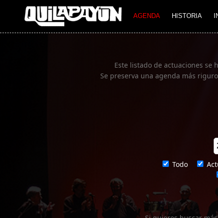
Imagen 01
AGENDA
HISTORIA
I
Este listado de actuaciones se 
Se preserva una agenda más rigurosa
Todo
Act
Si quieres buscar más