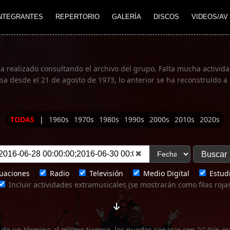
NTEGRANTES
REPERTORIO
GALERÍA
DISCOS
VIDEOS/AV
ha realizado consultando el archivo del grupo. Falta mucha actividad
 desde el 21 de agosto de 1973, lo anterior se ha reconstruído a 
TODAS
|
1960s
1970s
1980s
1990s
2000s
2010s
2020s
✖
uaciones
Radio
Televisión
Medio Digital
Estudi
Incluir actividades extramusicales (se mostrarán como filas roja
 de un término al mismo tiempo, los puedes separar con ";" (sin es