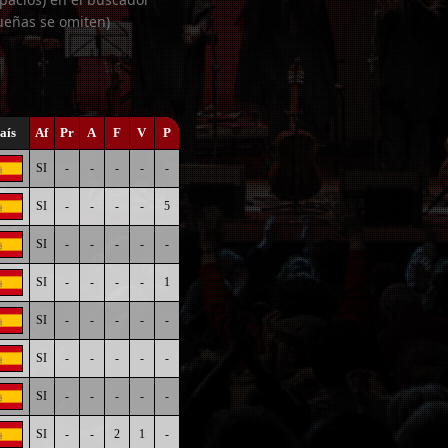
ueñas se omiten)
aís
Af
Pr
A
F
V
P
SI
-
-
-
-
-
SI
-
-
-
-
5
SI
-
-
-
-
-
SI
-
-
-
-
1
SI
-
-
-
-
-
SI
-
-
-
-
-
SI
-
-
-
-
-
SI
-
-
2
1
-