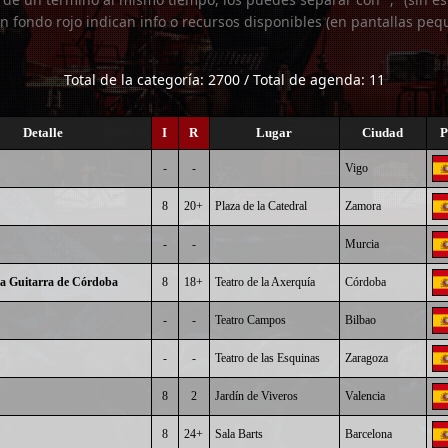
n fondo rojo indican info o recursos disponibles (en pantallas peq
Total de la categoría: 2700 / Total de agenda: 11
Detalle
I
R
Lugar
Ciudad
P
-
-
Vigo
8
20+
Plaza de la Catedral
Zamora
-
-
Murcia
 la Guitarra de Córdoba
8
18+
Teatro de la Axerquía
Córdoba
-
-
Teatro Campos
Bilbao
-
-
Teatro de las Esquinas
Zaragoza
8
2
Jardín de Viveros
Valencia
8
24+
Sala Barts
Barcelona