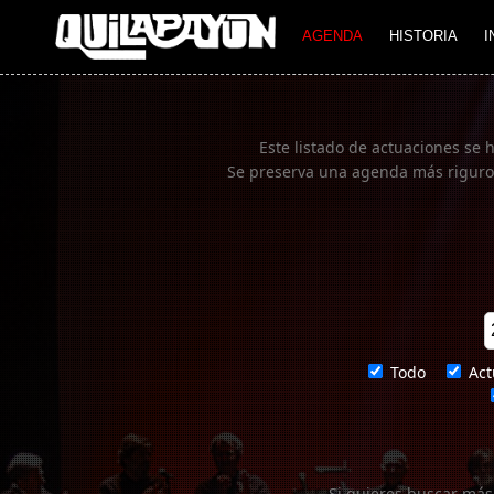
Imagen 01
AGENDA
HISTORIA
I
Este listado de actuaciones se 
Se preserva una agenda más rigurosa
Todo
Act
Si quieres buscar más