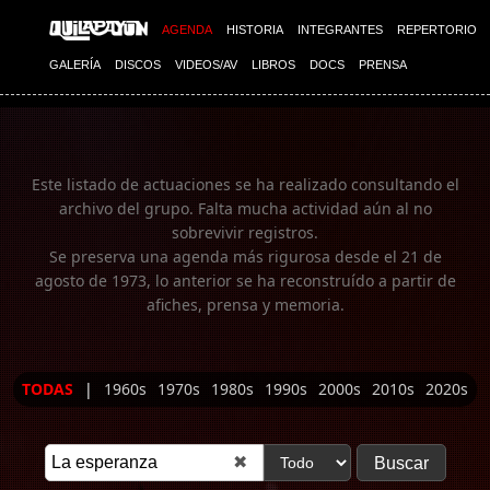
Imagen 01
AGENDA
HISTORIA
INTEGRANTES
REPERTORIO
GALERÍA
DISCOS
VIDEOS/AV
LIBROS
DOCS
PRENSA
Este listado de actuaciones se ha realizado consultando el
archivo del grupo. Falta mucha actividad aún al no
sobrevivir registros.
Se preserva una agenda más rigurosa desde el 21 de
agosto de 1973, lo anterior se ha reconstruído a partir de
afiches, prensa y memoria.
TODAS
|
1960s
1970s
1980s
1990s
2000s
2010s
2020s
✖