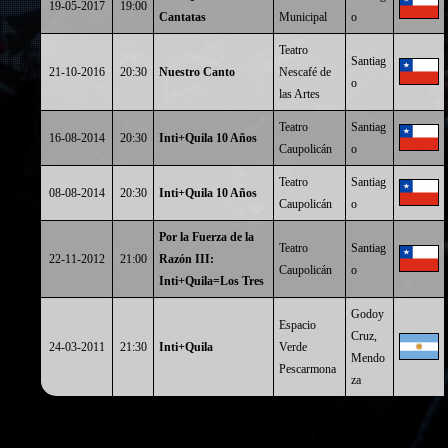
19-05-2017
19:00
Cantatas
Municipal
o
Teatro
Santiag
21-10-2016
20:30
Nuestro Canto
Nescafé de
o
las Artes
Teatro
Santiag
16-08-2014
20:30
Inti+Quila 10 Años
Caupolicán
o
Teatro
Santiag
08-08-2014
20:30
Inti+Quila 10 Años
Caupolicán
o
Por la Fuerza de la
Teatro
Santiag
22-11-2012
21:00
Razón III:
Caupolicán
o
Inti+Quila=Los Tres
Godoy
Espacio
Cruz,
24-03-2011
21:30
Inti+Quila
Verde
Mendo
Pescarmona
za