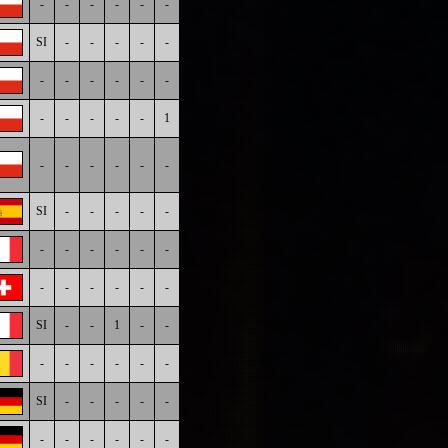
-
-
-
-
-
-
SI
-
-
-
-
-
-
-
-
-
-
-
-
-
-
-
-
1
-
-
-
-
-
-
SI
-
-
-
-
-
-
-
-
-
-
-
-
-
-
-
-
-
SI
-
-
1
-
-
-
-
-
-
-
-
SI
-
-
-
-
-
-
-
-
-
-
-