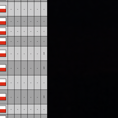
-
-
-
-
-
-
-
-
-
-
-
-
-
-
-
-
-
-
-
-
-
-
-
-
-
-
-
-
-
1
-
-
-
-
-
1
-
-
-
-
-
-
-
-
-
-
-
1
-
-
-
-
-
-