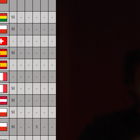
SI
-
-
-
-
-
SI
-
-
-
-
-
-
-
-
-
-
-
SI
-
-
-
-
-
-
-
-
-
-
-
-
-
-
-
-
-
SI
-
-
-
-
-
SI
-
-
-
-
-
SI
-
-
-
-
-
SI
-
-
3
-
-