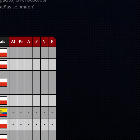
ueñas se omiten)
aís
Af
Pr
A
F
V
P
-
-
-
-
-
-
-
-
-
-
-
-
-
-
-
-
-
-
-
-
-
-
-
-
-
-
-
-
-
-
-
-
-
-
-
-
-
-
-
-
-
-