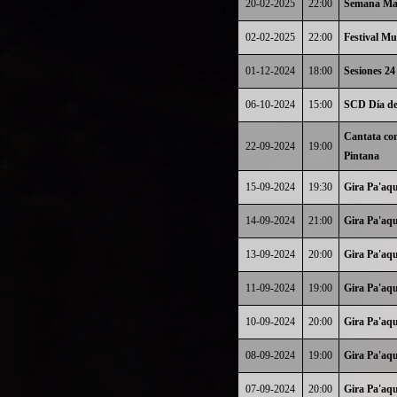
20-02-2025
22:00
Semana Mau
02-02-2025
22:00
Festival Mu
01-12-2024
18:00
Sesiones 24
06-10-2024
15:00
SCD Día de
Cantata con
22-09-2024
19:00
Pintana
15-09-2024
19:30
Gira Pa'aqu
14-09-2024
21:00
Gira Pa'aqu
13-09-2024
20:00
Gira Pa'aqu
11-09-2024
19:00
Gira Pa'aqu
10-09-2024
20:00
Gira Pa'aqu
08-09-2024
19:00
Gira Pa'aqu
07-09-2024
20:00
Gira Pa'aqu