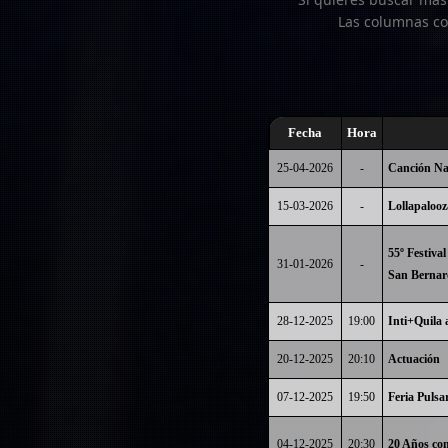
Las columnas co
Fecha
Hora
25-04-2026
-
Canción Nac
15-03-2026
-
Lollapalooz
55º Festival
31-01-2026
-
San Bernar
28-12-2025
19:00
Inti+Quila 
20-12-2025
20:10
Actuación
07-12-2025
19:50
Feria Pulsa
04-12-2025
20:30
20 Años co