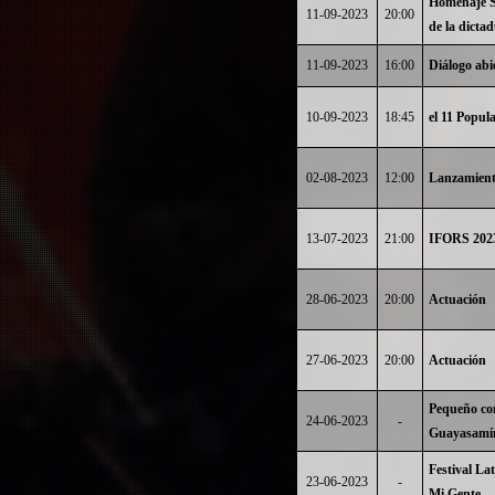
Homenaje Sa
11-09-2023
20:00
de la dicta
11-09-2023
16:00
Diálogo abi
10-09-2023
18:45
el 11 Popul
02-08-2023
12:00
Lanzamient
13-07-2023
21:00
IFORS 202
28-06-2023
20:00
Actuación
27-06-2023
20:00
Actuación
Pequeño co
24-06-2023
-
Guayasamí
Festival La
23-06-2023
-
Mi Gente