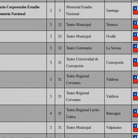
ario Corporación Estadio
Memorial Estadio
2
5
Santiago
emoria Nacional
Nacional
5
32
Teatro Municipal
Temuco
5
33
Teatro Municipal
Ovalle
5
32
Teatro Centenario
La Serena
Teatro Universidad de
5
31
Concepción
Concepción
Teatro Regional
5
31
Valdivia
Cervantes
Teatro Regional
5
31
Valdivia
Cervantes
Teatro Regional Lucho
4
31
Rancagua
Gatica
5
31
Teatro Municipal
Valparaíso