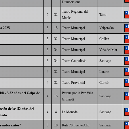
Humberstone
Teatro Regional del
5
32
Talca
Maule
o 2025
5
15
Teatro Municipal
Valparaíso
5
32
Teatro Municipal
Chillán
8
34
Teatro Municipal
Viña del Mar
8
34
Teatro Caupolicán
Santiago
4
32
Teatro Municipal
Linares
4
32
Teatro Provincial
Curicó
ldi - A 52 años del Golpe de
Parque por la Paz Villa
4
15
Santiago
Grimaldi
ión de los 52 años del
4
4
La Moneda
Santiago
stado
randes éxitos"
5
18
Ruta 78 Puente Alto
Santiago