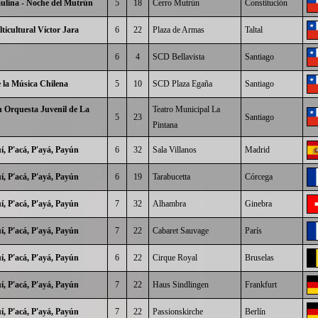
lina - Noche del Mutrún
5
18
Cerro Mutrún
Constitución
lticultural Víctor Jara
6
22
Plaza de Armas
Taltal
6
4
SCD Bellavista
Santiago
 la Música Chilena
5
10
SCD Plaza Egaña
Santiago
 Orquesta Juvenil de La
Teatro Municipal La
5
23
Santiago
Pintana
í, P'acá, P'ayá, Payún
6
32
Sala Villanos
Madrid
í, P'acá, P'ayá, Payún
6
19
Tarabucetta
Córcega
í, P'acá, P'ayá, Payún
7
32
Alhambra
Ginebra
í, P'acá, P'ayá, Payún
7
22
Cabaret Sauvage
París
í, P'acá, P'ayá, Payún
6
22
Cirque Royal
Bruselas
í, P'acá, P'ayá, Payún
7
22
Haus Sindlingen
Frankfurt
í, P'acá, P'ayá, Payún
7
22
Passionskirche
Berlín