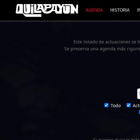
Imagen 03
AGENDA
HISTORIA
I
Este listado de actuaciones se 
Se preserva una agenda más rigurosa
Todo
Act
Si quieres buscar más