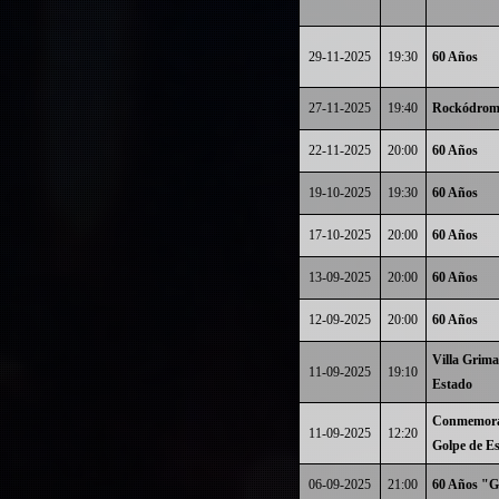
29-11-2025
19:30
60 Años
27-11-2025
19:40
Rockódrom
22-11-2025
20:00
60 Años
19-10-2025
19:30
60 Años
17-10-2025
20:00
60 Años
13-09-2025
20:00
60 Años
12-09-2025
20:00
60 Años
Villa Grima
11-09-2025
19:10
Estado
Conmemorac
11-09-2025
12:20
Golpe de E
06-09-2025
21:00
60 Años "G