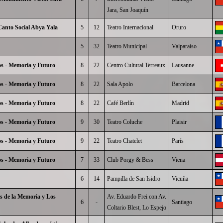
Jara, San Joaquín
 Canto Social Abya Yala
5
12
Teatro Internacional
Oruro
5
32
Teatro Municipal
Valparaíso
os - Memoria y Futuro
8
22
Centro Cultural Terreaux
Lausanne
os - Memoria y Futuro
8
22
Sala Apolo
Barcelona
os - Memoria y Futuro
8
22
Café Berlín
Madrid
os - Memoria y Futuro
9
30
Teatro Coluche
Plaisir
os - Memoria y Futuro
9
22
Teatro Chatelet
París
os - Memoria y Futuro
7
33
Club Porgy & Bess
Viena
6
14
Pampilla de San Isidro
Vicuña
s de la Memoria y Los
Av. Eduardo Frei con Av.
6
-
Santiago
Coltario Blest, Lo Espejo