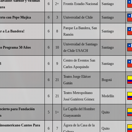
lvador Allende y víctimas
6
2+
Frontis Estadio Nacional
Santiago
dura
erto con Pepe Mujica
6
3
Universidad de Chile
Santiago
Parque La Bandera, San
ar a La Bandera!
6
8
Santiago
Ramón
Universidad de Santiago
o Programa 50 Años
6
10
Santiago
de Chile USACH
Centro de Eventos San
3
6
9
Santiago
Carlos Apoquindo
Teatro Jorge Eliécer
6
21
Bogotá
Gaitán
Teatro Metropolitano
6
21
Medellín
José Gutiérrez Gómez
ncierto para Fundación
La Capilla del Hombre
5
1+
Quito
n
Guayasamín
tinoamericano Cantos Para
Ágora de la Casa de la
6
7
Quito
Cultura