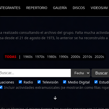
NTEGRANTES
REPERTORIO
GALERÍA
DISCOS
VIDEOS/AV
ha realizado consultando el archivo del grupo. Falta mucha actividad
 desde el 21 de agosto de 1973, lo anterior se ha reconstruído a 
TODAS
|
1960s
1970s
1980s
1990s
2000s
2010s
2020s
uaciones
Radio
Televisión
Medio Digital
Estudi
Incluir actividades extramusicales (se mostrarán como filas roja
 de un término al mismo tiempo, los puedes separar con ";" (sin es