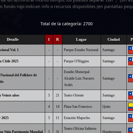
n fondo rojo indican info o recursos disponibles (en pantallas peq
Total de la categoría: 2700
Detalle
I
R
Lugar
Ciudad
P
ional Vol. 1
-
-
Parque Estadio Nacional
Santiago
a Chile 2025
-
-
Parque O'Higgins
Santiago
Estadio Municipal
 Nacional del Folklore de
-
-
Alcalde Luis Navarro
Santiago
do
Avilés
a Veinte años
5
21
Teatro Oriente
Santiago
4
14
Plaza San Francisco
Quito
r 2025
5
11
Estación Mapocho
Santiago
Teatro Oficina Salitrera
mo Sitio Patrimonio Mundial
5
31
Humberstone