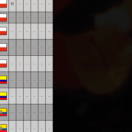
SI
-
-
-
-
-
-
-
-
-
-
-
-
-
-
-
-
-
-
-
-
-
-
-
-
-
-
-
-
-
-
-
-
-
-
-
-
-
-
-
-
-
-
-
-
-
-
-
-
-
-
-
-
-