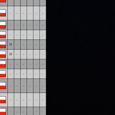
-
-
-
-
-
-
-
-
-
-
-
-
-
-
-
-
-
-
SI
-
-
-
-
-
SI
-
-
-
-
-
-
-
-
-
-
-
-
-
-
-
-
-
-
-
-
-
-
-
-
-
-
-
-
-
-
-
-
-
-
-