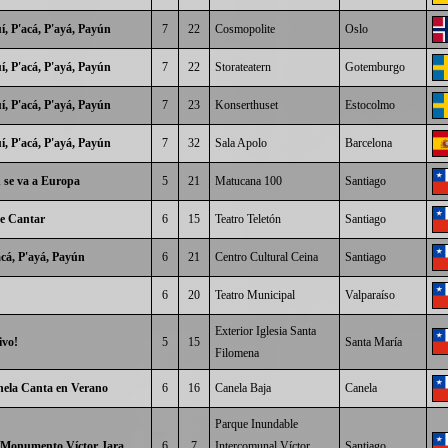
í, P'acá, P'ayá, Payún
7
22
Cosmopolite
Oslo
í, P'acá, P'ayá, Payún
7
22
Storateatern
Gotemburgo
í, P'acá, P'ayá, Payún
7
23
Konserthuset
Estocolmo
í, P'acá, P'ayá, Payún
7
32
Sala Apolo
Barcelona
 se va a Europa
5
21
Matucana 100
Santiago
e Cantar
6
15
Teatro Teletón
Santiago
acá, P'ayá, Payún
6
21
Centro Cultural Ceina
Santiago
6
20
Teatro Municipal
Valparaíso
Exterior Iglesia Santa
ivo!
5
15
Santa María
Filomena
nela Canta en Verano
6
16
Canela Baja
Canela
Parque Inundable
n Monumento Víctor Jara
6
7
Intercomunal Víctor
Santiago