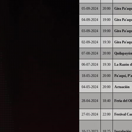
05-09-2024
20:00
Gira Pa'aqu
04-09-2024
19:00
Gira Pa'aqu
03-09-2024
19:00
Gira Pa'aqu
02-09-2024
19:30
Gira Pa'aqu
07-08-2024
20:00
Quilapayún
06-07-2024
19:30
La Razón d
18-05-2024
20:00
Pa'aquí, P'
04-05-2024
20:00
Actuación
28-04-2024
18:40
Feria del Ol
27-01-2024
22:00
Festival Ca
10-12-2023
18:25
Instalació