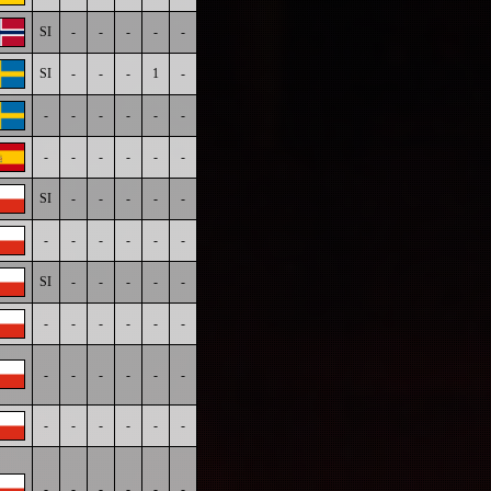
SI
-
-
-
-
-
SI
-
-
-
1
-
-
-
-
-
-
-
-
-
-
-
-
-
SI
-
-
-
-
-
-
-
-
-
-
-
SI
-
-
-
-
-
-
-
-
-
-
-
-
-
-
-
-
-
-
-
-
-
-
-
-
-
-
-
-
-