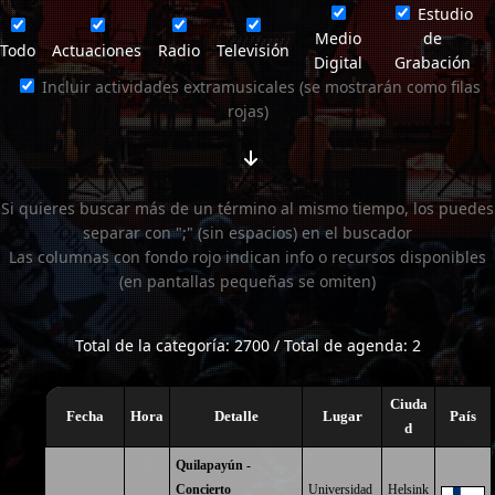
Estudio
Medio
de
Todo
Actuaciones
Radio
Televisión
Digital
Grabación
Incluir actividades extramusicales (se mostrarán como filas
rojas)
Si quieres buscar más de un término al mismo tiempo, los puedes
separar con ";" (sin espacios) en el buscador
Las columnas con fondo rojo indican info o recursos disponibles
(en pantallas pequeñas se omiten)
Total de la categoría: 2700 / Total de agenda: 2
Ciuda
Fecha
Hora
Detalle
Lugar
País
d
Quilapayún -
Concierto
Universidad
Helsink