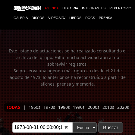
Imagen 01
AGENDA
HISTORIA
INTEGRANTES
REPERTORIO
GALERÍA
DISCOS
VIDEOS/AV
LIBROS
DOCS
PRENSA
Este listado de actuaciones se ha realizado consultando el
archivo del grupo. Falta mucha actividad aún al no
sobrevivir registros.
Se preserva una agenda más rigurosa desde el 21 de
agosto de 1973, lo anterior se ha reconstruído a partir de
afiches, prensa y memoria.
TODAS
|
1960s
1970s
1980s
1990s
2000s
2010s
2020s
✖