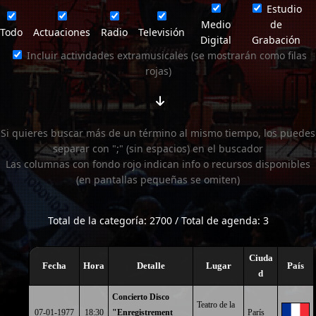
Estudio
Medio
de
Todo
Actuaciones
Radio
Televisión
Digital
Grabación
Incluir actividades extramusicales (se mostrarán como filas
rojas)
Si quieres buscar más de un término al mismo tiempo, los puedes
separar con ";" (sin espacios) en el buscador
Las columnas con fondo rojo indican info o recursos disponibles
(en pantallas pequeñas se omiten)
Total de la categoría: 2700 / Total de agenda: 3
Ciuda
Fecha
Hora
Detalle
Lugar
País
d
Concierto Disco
Teatro de la
07-01-1977
18:30
"Enregistrement
París