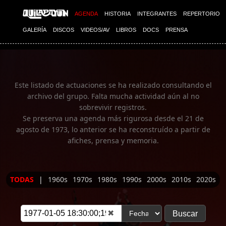
Imagen 01
AGENDA
HISTORIA
INTEGRANTES
REPERTORIO
GALERÍA
DISCOS
VIDEOS/AV
LIBROS
DOCS
PRENSA
Este listado de actuaciones se ha realizado consultando el
archivo del grupo. Falta mucha actividad aún al no
sobrevivir registros.
Se preserva una agenda más rigurosa desde el 21 de
agosto de 1973, lo anterior se ha reconstruído a partir de
afiches, prensa y memoria.
TODAS
|
1960s
1970s
1980s
1990s
2000s
2010s
2020s
✖