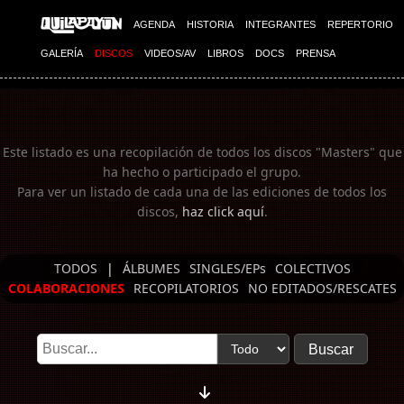
Imagen 01
Imagen 02
AGENDA
HISTORIA
INTEGRANTES
REPERTORIO
GALERÍA
DISCOS
VIDEOS/AV
LIBROS
DOCS
PRENSA
Este listado es una recopilación de todos los discos "Masters" que
ha hecho o participado el grupo.
Para ver un listado de cada una de las ediciones de todos los
discos,
haz click aquí
.
TODOS
|
ÁLBUMES
SINGLES/EPs
COLECTIVOS
COLABORACIONES
RECOPILATORIOS
NO EDITADOS/RESCATES