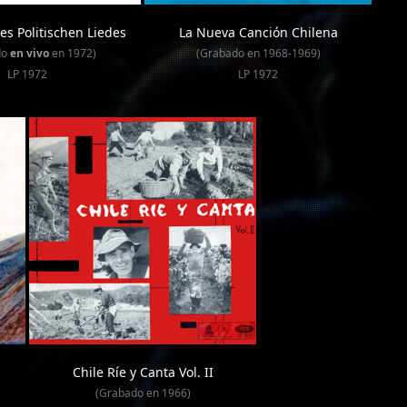
des Politischen Liedes
La Nueva Canción Chilena
do
en vivo
en 1972)
(Grabado en 1968-1969)
LP 1972
LP 1972
Chile Ríe y Canta Vol. II
(Grabado en 1966)