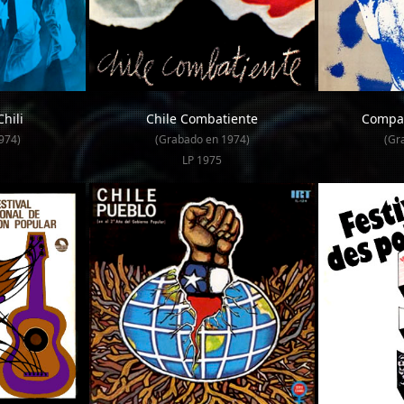
hili
Chile Combatiente
Compañ
974)
(Grabado en 1974)
(Gr
LP 1975