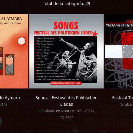
Total de la categoría: 29
blo Aymara
Songs - Festival des Politischen
Festival T
Liedes
014)
(Graba
(Grabado
en vivo
en 1971-1987)
CD 2009