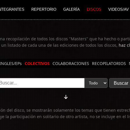
NTEGRANTES
REPERTORIO
GALERÍA
DISCOS
VIDEOS/AV
una recopilación de todos los discos "Masters" que ha hecho o part
 un listado de cada una de las ediciones de todos los discos,
haz cl
INGLES/EPs
COLECTIVOS
COLABORACIONES
RECOPILATORIOS
ión del disco, se mostrarán solamente los temas que tienen estrec
uye la participación en solitario de otro artista, no se incluye en el 