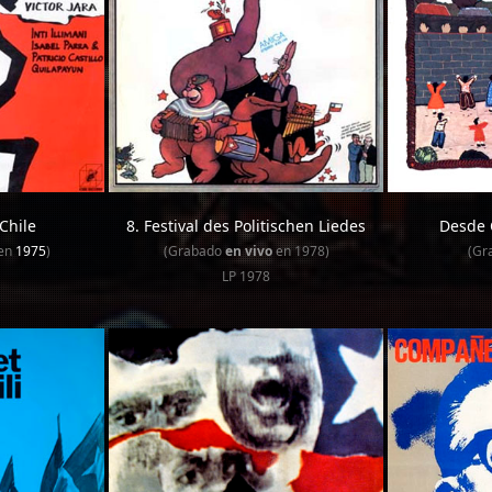
Chile
8. Festival des Politischen Liedes
Desde 
en
1975
)
(Grabado
en vivo
en 1978)
(Gr
LP 1978