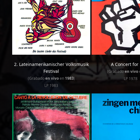
2. Lateinamerikanischer Volksmusik
A Concert for 
Festival
(Grabado
en vivo
(Grabado
en vivo
en
1983
)
LP 1978
LP 1983