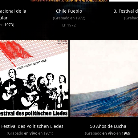
acional de la
Chile Pueblo
3. Festival 
ular
(Grabado en 1972)
(Graba
en
1973
)
LP 1972
. Festival des Politischen Liedes
50 Años de Lucha
(Grabado
en vivo
en 1971)
(Grabado
en vivo
en
1969
)