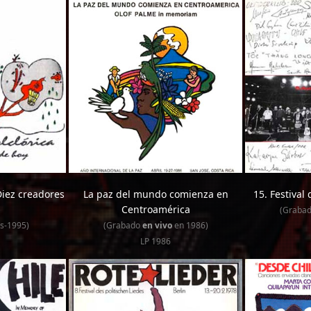
 Diez creadores
La paz del mundo comienza en
15. Festival
Centroamérica
(Graba
s-1995)
(Grabado
en vivo
en 1986)
LP 1986