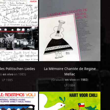
 des Politischen Liedes
La Mémoire Chantée de Regine
Mellac
do
en vivo
en 1985)
(Grabado
en vivo
en
1983
)
LP 1985
LP 1984