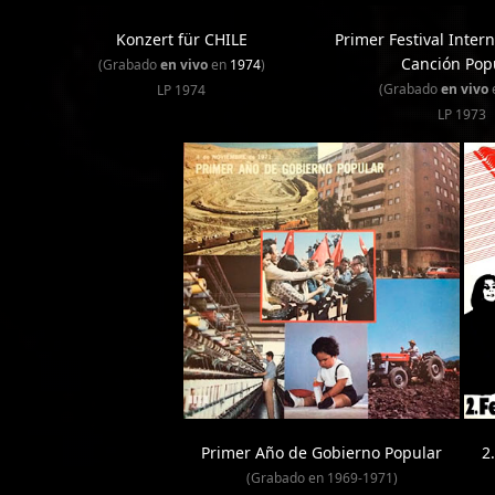
Konzert für CHILE
Primer Festival Intern
Canción Pop
(Grabado
en vivo
en
1974
)
(Grabado
en vivo
LP 1974
LP 1973
Primer Año de Gobierno Popular
2
(Grabado en 1969-1971)