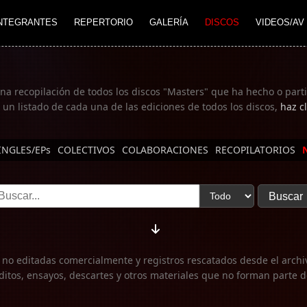
NTEGRANTES
REPERTORIO
GALERÍA
DISCOS
VIDEOS/AV
una recopilación de todos los discos "Masters" que ha hecho o part
 un listado de cada una de las ediciones de todos los discos,
haz cl
INGLES/EPs
COLECTIVOS
COLABORACIONES
RECOPILATORIOS
no editadas comercialmente y registros rescatados desde el archi
ditos, ensayos, descartes y otros materiales que no forman parte de 