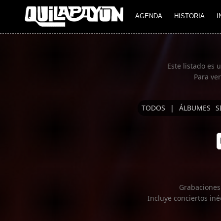
Imagen 01
AGENDA
HISTORIA
I
Este listado es 
Para ver
TODOS
|
ÁLBUMES
S
Grabaciones 
Incluye conciertos iné