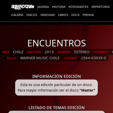
AGENDA
HISTORIA
INTEGRANTES
REPERTORIO
GALERÍA
DISCOS
VIDEOS/AV
LIBROS
DOCS
PRENSA
ENCUENTROS
CHILE
2013
ESTÉREO
PAÍS
EDICIÓN
SONIDO
FORMATO
WARNER MUSIC CHILE
2564-63939-0
SELLO
CÓDIGO
INFORMACIÓN EDICIÓN
Esta es una edición particular de un disco.
Para mayor información ver el disco
"Master"
LISTADO DE TEMAS EDICIÓN