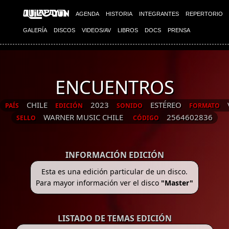
AGENDA
HISTORIA
INTEGRANTES
REPERTORIO
GALERÍA
DISCOS
VIDEOS/AV
LIBROS
DOCS
PRENSA
ENCUENTROS
CHILE
2023
ESTÉREO
PAÍS
EDICIÓN
SONIDO
FORMATO
WARNER MUSIC CHILE
2564602836
SELLO
CÓDIGO
INFORMACIÓN EDICIÓN
Esta es una edición particular de un disco.
Para mayor información ver el disco
"Master"
LISTADO DE TEMAS EDICIÓN