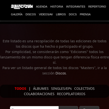
Imagen 01
AGENDA
HISTORIA
INTEGRANTES
REPERTORIO
GALERÍA
DISCOS
VIDEOS/AV
LIBROS
DOCS
PRENSA
Este listado es una recopilación de todas las ediciones de todos
los discos que ha hecho o participado el grupo.
Por simplicidad, se considerarán como "Ediciones" todos los
lanzamiento de un mismo disco que tengan diferencia física entre
sí.
Para ver un listado general de todos los discos "Masters", ir a la
sección
Discos
.
TODOS
|
ÁLBUMES
SINGLES/EPs
COLECTIVOS
COLABORACIONES
RECOPILATORIOS