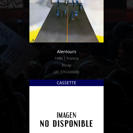
Alentours
1980 | Francia
Dicap
(2C 070-63688)
CASSETTE