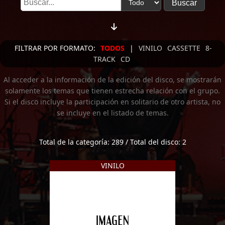
FILTRAR POR FORMATO:
TODOS
|
VINILO
CASSETTE
8-
TRACK
CD
Al acceder a la información de la edición del disco, se mostrarán
solamente los temas que tienen estrecha relación con el grupo.
Si el disco incluye la participación en solitario de otro artista, no
se incluye en el listado de temas.
Total de la categoría: 289 / Total del disco: 2
VINILO