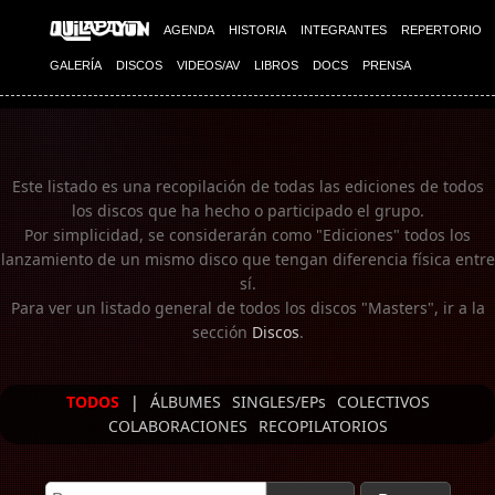
Imagen 01
AGENDA
HISTORIA
INTEGRANTES
REPERTORIO
GALERÍA
DISCOS
VIDEOS/AV
LIBROS
DOCS
PRENSA
Este listado es una recopilación de todas las ediciones de todos
los discos que ha hecho o participado el grupo.
Por simplicidad, se considerarán como "Ediciones" todos los
lanzamiento de un mismo disco que tengan diferencia física entre
sí.
Para ver un listado general de todos los discos "Masters", ir a la
sección
Discos
.
TODOS
|
ÁLBUMES
SINGLES/EPs
COLECTIVOS
COLABORACIONES
RECOPILATORIOS