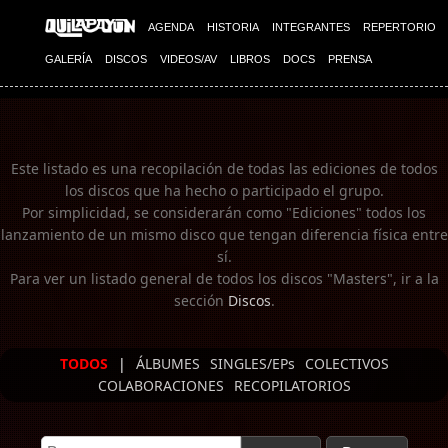
Imagen 01
Imagen 02
AGENDA
HISTORIA
INTEGRANTES
REPERTORIO
GALERÍA
DISCOS
VIDEOS/AV
LIBROS
DOCS
PRENSA
Este listado es una recopilación de todas las ediciones de todos
los discos que ha hecho o participado el grupo.
Por simplicidad, se considerarán como "Ediciones" todos los
lanzamiento de un mismo disco que tengan diferencia física entre
sí.
Para ver un listado general de todos los discos "Masters", ir a la
sección
Discos
.
TODOS
|
ÁLBUMES
SINGLES/EPs
COLECTIVOS
COLABORACIONES
RECOPILATORIOS