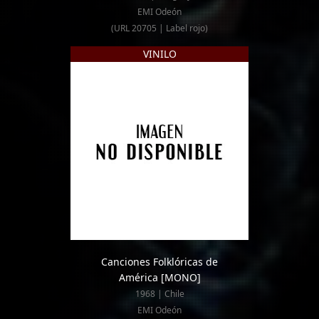
EMI Odeón
(URL 20705 | Label rojo)
VINILO
Canciones Folklóricas de
América
[MONO]
1968 | Chile
EMI Odeón