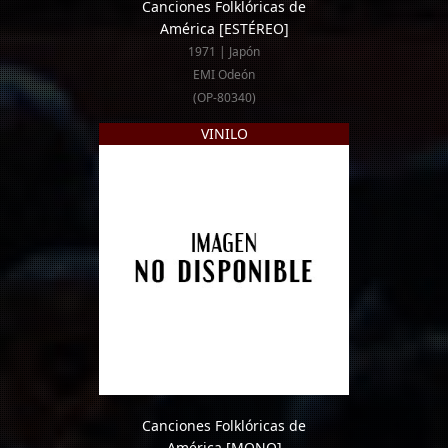
Canciones Folklóricas de
América
[ESTÉREO]
1971 | Japón
EMI Odeón
(OP-80340)
VINILO
Canciones Folklóricas de
América
[MONO]