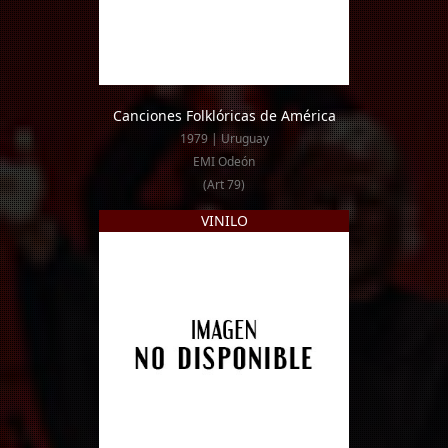
Canciones Folklóricas de América
1979 | Uruguay
EMI Odeón
(Art 79)
VINILO