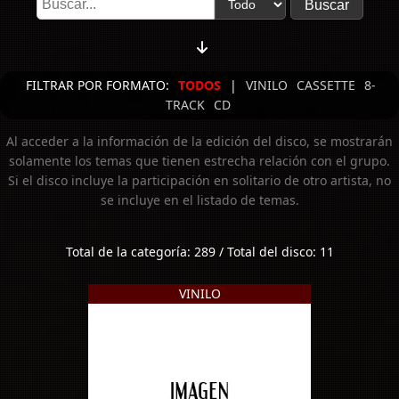
FILTRAR POR FORMATO:
TODOS
|
VINILO
CASSETTE
8-
TRACK
CD
Al acceder a la información de la edición del disco, se mostrarán
solamente los temas que tienen estrecha relación con el grupo.
Si el disco incluye la participación en solitario de otro artista, no
se incluye en el listado de temas.
Total de la categoría: 289 / Total del disco: 11
VINILO