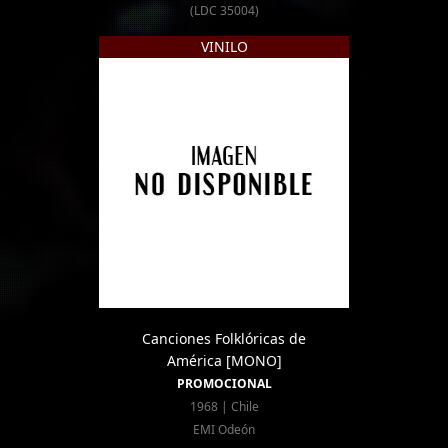
(LDC 35004)
VINILO
Canciones Folklóricas de
América
[MONO]
PROMOCIONAL
1968 | Chile
EMI Odeón