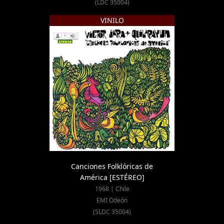
(LDC 35004)
VINILO
Canciones Folklóricas de
América
[ESTÉREO]
1968 | Chile
EMI Odeón
(SLDC 35004)