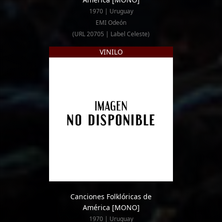
1970 | Uruguay
EMI Odeón
(URL 20705 | Label Celeste)
VINILO
Canciones Folklóricas de
América
[MONO]
1970 | Uruguay