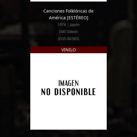
Canciones Folklóricas de
América
[ESTÉREO]
1974 | Japón
EMI Odeón
(EOS-80385)
VINILO