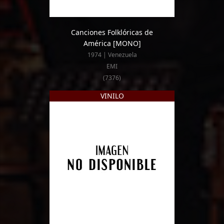
Canciones Folklóricas de
América
[MONO]
1974 | Venezuela
EMI
(7376)
VINILO