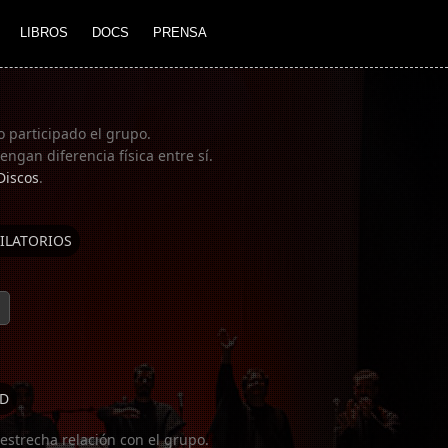
LIBROS
DOCS
PRENSA
o participado el grupo.
ngan diferencia física entre sí.
Discos
.
ILATORIOS
D
estrecha relación con el grupo.