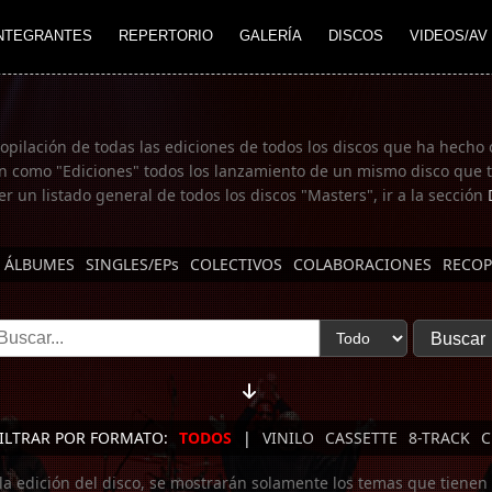
NTEGRANTES
REPERTORIO
GALERÍA
DISCOS
VIDEOS/AV
copilación de todas las ediciones de todos los discos que ha hecho 
n como "Ediciones" todos los lanzamiento de un mismo disco que te
er un listado general de todos los discos "Masters", ir a la sección
ÁLBUMES
SINGLES/EPs
COLECTIVOS
COLABORACIONES
RECOP
ILTRAR POR FORMATO:
TODOS
|
VINILO
CASSETTE
8-TRACK
C
 la edición del disco, se mostrarán solamente los temas que tienen 