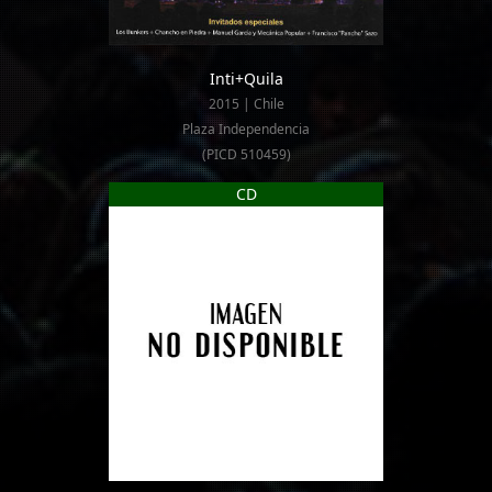
Inti+Quila
2015 | Chile
Plaza Independencia
(PICD 510459)
CD