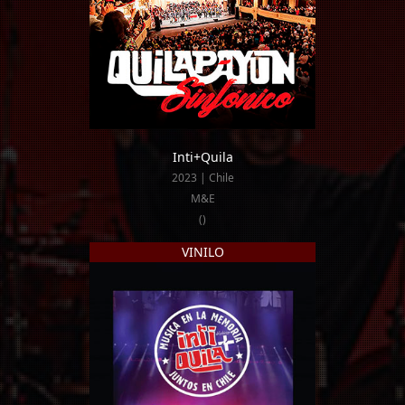
Inti+Quila
2023 | Chile
M&E
()
VINILO