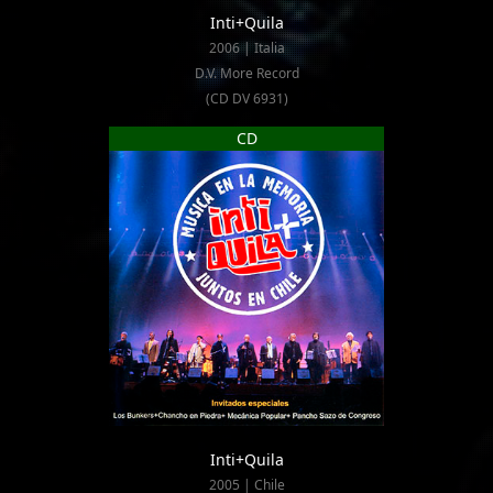
Inti+Quila
2006 | Italia
D.V. More Record
(CD DV 6931)
CD
Inti+Quila
2005 | Chile