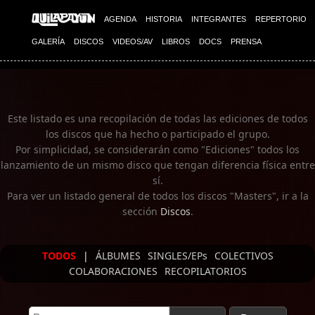
Imagen 01
AGENDA
HISTORIA
INTEGRANTES
REPERTORIO
GALERÍA
DISCOS
VIDEOS/AV
LIBROS
DOCS
PRENSA
Este listado es una recopilación de todas las ediciones de todos
los discos que ha hecho o participado el grupo.
Por simplicidad, se considerarán como "Ediciones" todos los
lanzamiento de un mismo disco que tengan diferencia física entre
sí.
Para ver un listado general de todos los discos "Masters", ir a la
sección
Discos
.
TODOS
|
ÁLBUMES
SINGLES/EPs
COLECTIVOS
COLABORACIONES
RECOPILATORIOS