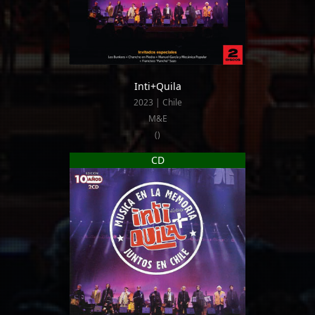
Inti+Quila
2023 | Chile
M&E
()
CD